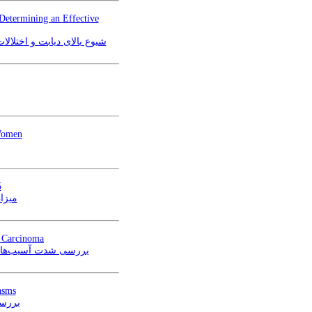
Determining an Effective
شیوع بالای دیابت و اختلالات تحمل گلوکز در جامعه‌ی 
 Women
5
میزان
d Carcinoma
بررسی شدت آسیب‌های سل
asms
در نئوپلاس