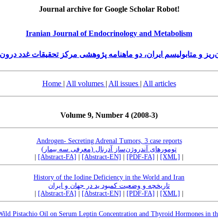
Journal archive for Google Scholar Robot!
Iranian Journal of Endocrinology and Metabolism
‌ریز و متابولیسم ایران، دو ماهنامه پژوهشی مرکز تحقیقات غدد درون‌
Home
|
All volumes
|
All issues
|
All articles
Volume 9, Number 4 (2008-3)
Androgen- Secreting Adrenal Tumors, 3 case reports
تومورهای آندروژن‌‌ساز آدرنال (معرفی سه بیمار)
|
[Abstract-FA]
|
[Abstract-EN]
|
[PDF-FA]
|
[XML]
|
History of the Iodine Deficiency in the World and Iran
تاریخچه و وضعیت کمبود ید در جهان و ایران
|
[Abstract-FA]
|
[Abstract-EN]
|
[PDF-FA]
|
[XML]
|
Wild Pistachio Oil on Serum Leptin Concentration and Thyroid Hormones in t