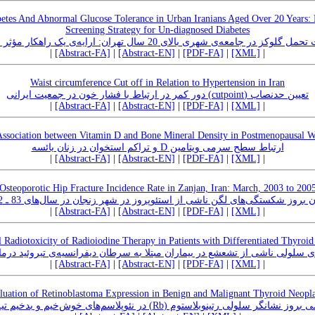
etes And Abnormal Glucose Tolerance in Urban Iranians Aged Over 20 Years: 
Screening Strategy for Un-diagnosed Diabetes
شهری بالای 20 سال تهران: ارایه‌ی یک راهکار مؤثر برای غربالگری دیابت پنهان
|
[Abstract-FA]
|
[Abstract-EN]
|
[PDF-FA]
|
[XML]
|
Waist circumference Cut off in Relation to Hypertension in Iran
تعیین حدنصاب (cutpoint) دور کمر در ارتباط با فشار خون در جمعیت ایرانی
|
[Abstract-FA]
|
[Abstract-EN]
|
[PDF-FA]
|
[XML]
|
ssociation between Vitamin D and Bone Mineral Density in Postmenopausal
ارتباط سطح سرمی ‌ویتامین D و تراکم استخوان در زنان یائسه
|
[Abstract-FA]
|
[Abstract-EN]
|
[PDF-FA]
|
[XML]
|
Osteoporotic Hip Fracture Incidence Rate in Zanjan, Iran: March, 2003 to 200
 بروز شکستگی‌های لگن ناشی از استئوپروز در شهر زنجان در سال‌های 83 ـ 1382
|
[Abstract-FA]
|
[Abstract-EN]
|
[PDF-FA]
|
[XML]
|
l Radiotoxicity of Radioiodine Therapy in Patients with Differentiated Thyroi
ولی ناشی از تشعشع در بیماران مبتلا به سرطان دیفرانسیه‌ی تیروئید درمان 
|
[Abstract-FA]
|
[Abstract-EN]
|
[PDF-FA]
|
[XML]
|
luation of Retinoblastoma Expression in Benign and Malignant Thyroid Neopl
بررسی بروز نشانگر سلولی رتینوبلاستوم (Rb) م‌های خوش‌خیم و بدخیم تیروئید