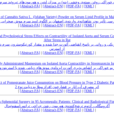
وراکی روغن پسته‌ی وحشی (بنه) بر میزان لپتین و هورمون‌های تیروئید سر
|
[Abstract-FA]
|
[Abstract-EN]
|
[PDF-FA]
|
[XML]
|
 of Cannabis Sativa L. (Isfahan Variety) Powder on Serum Lipid Profile in Ma
سی تأثیر پودر شاهدانه‌ی واریته‌ی اصفهان بر الگوی لیپید سرم موش صحرایی 
|
[Abstract-FA]
|
[Abstract-EN]
|
[PDF-FA]
|
[XML]
|
and Psychological Stress Effects on Contractility of Isolated Aorta and Serum 
After Stress in Rat
یکی و روانی بر پاسخ انقباضی آئورت جدا شده و مقدار کورتیکوسترون سرم
از استرس
|
[Abstract-FA]
|
[Abstract-EN]
|
[PDF-FA]
|
[XML]
|
ly Administrated Magnesium on Isolated Aorta Contractility in Streptozotcin I
زیم خوراکی بر انقباض‌پذیری آئورت ایزوله‌ی موش‌های دیابتی شده با استرپتوز
|
[Abstract-FA]
|
[Abstract-EN]
|
[PDF-FA]
|
[XML]
|
ct of Pomegranate Juice Consumption on Blood Pressure in Type 2 Diabetic Pat
اثر مصرف آب انار بر فشارخون افراد مبتلا به دیابت نوع 2
|
[Abstract-FA]
|
[Abstract-EN]
|
[PDF-FA]
|
[XML]
|
-Sphenoidal Surgery in 95 Acromegalic Patients: Clinical and Radiological Fi
آکرومگالی، آدنوم ترشح‌کننده‌ی هورمون رشد، جراحی ترانس‌اسفنوئیدال
|
[Abstract-FA]
|
[Abstract-EN]
|
[PDF-FA]
|
[XML]
|