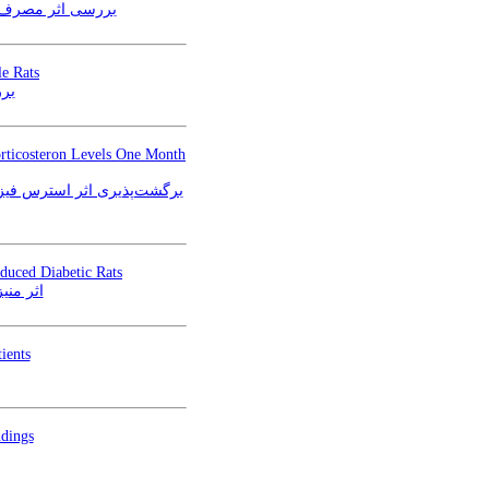
بررسی اثر مصرف خ
le Rats
برر
Corticosteron Levels One Month
برگشت‌پذیری اثر استرس فیز
nduced Diabetic Rats
اثر منی
ients
ndings