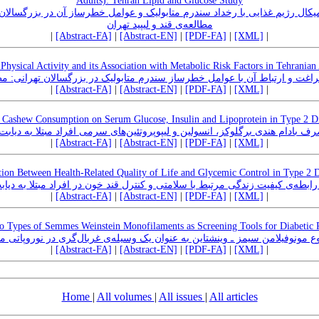
Adults): Tehran Lipid and Glucose Study
مطالعه‌ی قند و لیپید تهران
|
[Abstract-FA]
|
[Abstract-EN]
|
[PDF-FA]
|
[XML]
|
Physical Activity and its Association with Metabolic Risk Factors in Tehrania
اغت و ارتباط آن با عوامل خطرساز سندرم متابولیک در بزرگسالان تهرانی: مطال
|
[Abstract-FA]
|
[Abstract-EN]
|
[PDF-FA]
|
[XML]
|
f Cashew Consumption on Serum Glucose, Insulin and Lipoprotein in Type 2 Dia
ف بادام هندی برگلوکز، انسولین و لیپوپروتئین‌های سرمی افراد مبتلا به دیابت ن
|
[Abstract-FA]
|
[Abstract-EN]
|
[PDF-FA]
|
[XML]
|
tion Between Health-Related Quality of Life and Glycemic Control in Type 2 D
بطه‌ی کیفیت زندگی مرتبط با سلامتی و کنترل قند خون در افراد مبتلا به دیابت
|
[Abstract-FA]
|
[Abstract-EN]
|
[PDF-FA]
|
[XML]
|
 Types of Semmes Weinstein Monofilaments as Screening Tools for Diabetic 
نوع مونوفیلامن سیمز ـ وینشتاین به عنوان یک وسیله‌ی غربال‌گری در نوروپاتی 
|
[Abstract-FA]
|
[Abstract-EN]
|
[PDF-FA]
|
[XML]
|
Home
|
All volumes
|
All issues
|
All articles