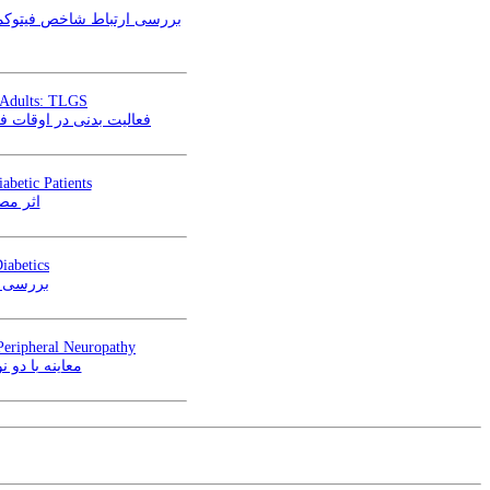
n Adults: TLGS
فعالیت بدنی در اوقات فر
betic Patients
اثر مصر
iabetics
بررسی را
Peripheral Neuropathy
معاینه با دو 