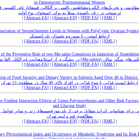
in Osteoporotic Postmenopausal Women
مرین‌های مقاومتی و تحریک‌های الکترومغناطیس پالسی بر آلکالین فسفاتاز تام، کلسیم
تن‌سنجی در زنان یائسه‌ی مبتلا به پوکی استخوان نوع اولیه
|
[Abstract-FA]
|
[Abstract-EN]
|
[PDF-FA]
|
[XML]
|
sociation of SerumOmentin Levels in Women with PolyCystic Ovarian Syndr
ارتباط امنتین، با سندروم تخمدان پلی‌کیستیک
|
[Abstract-FA]
|
[Abstract-EN]
|
[PDF-FA]
|
[XML]
|
 of the Preventive Role of two Mn-salen Complexes in Induction of Steatohepati
بررسی نقش کمپلکس‌های منگنز سالن (Mn-salens)  مدل حیوانی
|
[Abstract-FA]
|
[Abstract-EN]
|
[PDF-FA]
|
[XML]
|
ion of Food Security and Dietary Variety in Subjects Aged Over 40 in District
ارتباط امنیت غذایی با تنوع غذایی در افراد بالای 40 سال در منطقه‌ی 13 تهران
|
[Abstract-FA]
|
[Abstract-EN]
|
[PDF-FA]
|
[XML]
|
for Finding Interaction Effects of Genes Polymorphisms and Other Risk Facto
and Glucose Study
مطالعه‌ی قند و لیپید تهران
|
[Abstract-FA]
|
[Abstract-EN]
|
[PDF-FA]
|
[XML]
|
ary Phytochemical Index and Occurrence of Metabolic Syndrome and Its Risk