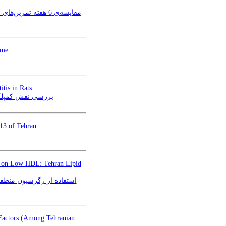
مقایسه‌ی 6 هفته ت
ome
tis in Rats
در پیشگیری از استئاتوهپاتیت غیرالکلی القا شده در
 13 of Tehran
rs on Low HDL: Tehran Lipid
 Factors (Among Tehranian