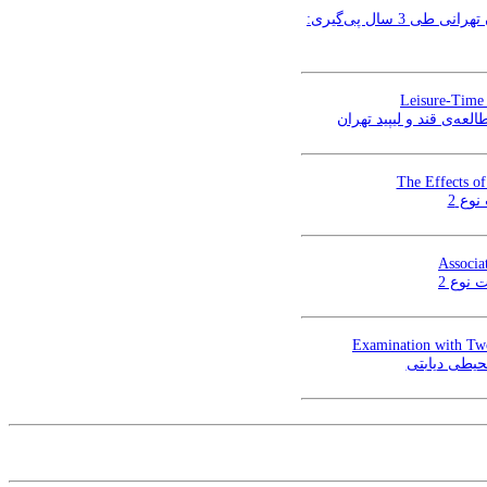
بررسی ارتباط شاخص فیتوکمیکال رژیم غذایی با رخداد سندرم متابولیک و عوامل خطرساز آن در بزرگسالان تهرانی طی 3 سال پی‌گیری:
Leisure-Time 
عه‌ی قند و لیپید تهران
The Effects o
وع 2
Associa
 نوع 2
Examination with Two
محیطی دیابتی