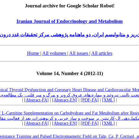
Journal archive for Google Scholar Robot!
Iranian Journal of Endocrinology and Metabolism
‌ریز و متابولیسم ایران، دو ماهنامه پژوهشی مرکز تحقیقات غدد درون‌
Home
|
All volumes
|
All issues
|
All articles
Volume 14, Number 4 (2012-11)
nical Thyroid Dysfunction and Coronary Heart Disease and Cardiovascular Mor
 تحت بالینی تیروئید و بیماری‌های عروق کرونر و مرگ و میر قلبی: یک مطالعه
|
[Abstract-FA]
|
[Abstract-EN]
|
[PDF-FA]
|
[XML]
|
f L-Carnitine Supplementation on Carbohydrate and Fat Metabolism after Resis
 مکمل‌دهی ال-کارنیتین بر سوخت و ساز چربی و کربوهیدرات بعد از فعالیت مقا
|
[Abstract-FA]
|
[Abstract-EN]
|
[PDF-FA]
|
[XML]
|
istance Training and Pulsed Electromagnetic Field on Talp, Ca, P, Cortisol, 