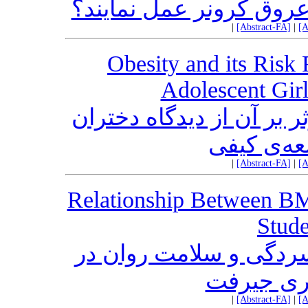
عروق کرونر عمل نمایند؟
|
[Abstract-FA]
|
[A
Obesity and its Risk
Adolescent Girl
ر بر آن از دیدگاه دختران
عه‌ی کیفی
|
[Abstract-FA]
|
[A
Relationship Between BM
Stude
افسردگی و سلامت روان در
ری جیرفت
|
[Abstract-FA]
|
[A