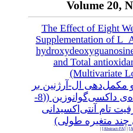
Volume 20, N
The Effect of Eight W
Supplementation of L_A
hydroxydeoxyguanosin
and Total antioxida
(Multivariate L
 مکمل‌دهی ال-آرژنین بر
سطوح پلاسمایی مشتق اکسیده‌ی داکسی‌گوانوزین ((8-
OHdG، تام آنتی‌اکسیدانی
 چند متغیره طولی
|
[Abstract-FA]
|
[A