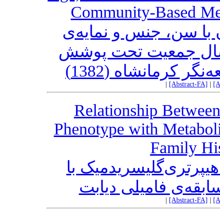
Community-Based Med
با سن، جنس و نمایه‌ی
ی بدن در افراد بالای 15 سال جمعیت تحت پوشش
ر کرمانشاه (1382
|
[Abstract-FA]
|
[A
Relationship Between
Phenotype with Metabolic
Family His
هیپرتری‌گلیسریدمیک با
سابقه‌ی فامیلی دیابت
|
[Abstract-FA]
|
[A