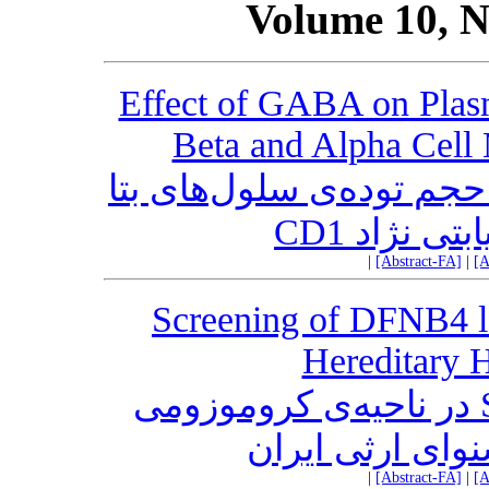
Volume 10, N
Effect of GABA on Plas
Beta and Alpha Cell
 حجم توده‌ی سلول‌های بتا
یابتی نژاد
|
[Abstract-FA]
|
[A
Screening of DFNB4 lo
Hereditary 
شیوع جهش‌های ژن SLC26A4 در ناحیه‌ی کروموزومی
|
[Abstract-FA]
|
[A