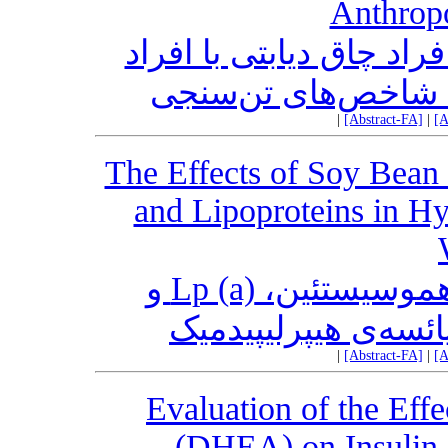
Anthropo
د چاق دیابتی با افراد
با شاخص‌های تن‌سنجی
|
[Abstract-FA]
|
[A
The Effects of Soy Bean
and Lipoproteins in H
تأثیر مصرف لوبیای سویا بر هموسیستئین، Lp (a) و
ائسه‌ی هیپرلیپیدمیک
|
[Abstract-FA]
|
[A
Evaluation of the Eff
(DHEA) on Insulin S