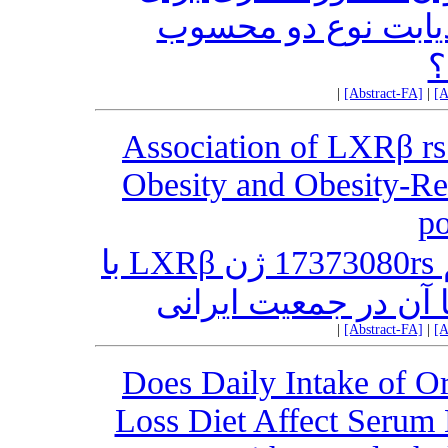
ن دیابت نوع دو محسوب
؟
|
[Abstract-FA]
|
[A
Association of LXRβ r
Obesity and Obesity-Rel
po
بررسی ارتباط بین پلی‌مورفیسم 17373080rs ژن LXRβ با
 آن در جمعیت ایرانی
|
[Abstract-FA]
|
[A
Does Daily Intake of O
Loss Diet Affect Serum L