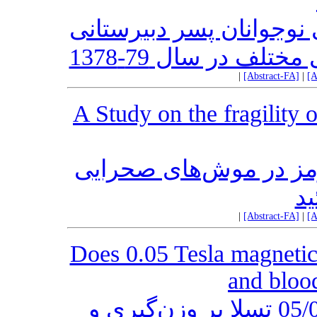
نوجوانان پسر دبیرستانی
ف در سال 79-1378
|
[Abstract-FA]
|
[A
A Study on the fragility 
مز در موش‌های صحرایی
ید
|
[Abstract-FA]
|
[A
Does 0.05 Tesla magnetic
and blood
بررسی اثر میدان مغناطیسی 05/0 تسلا بر وزن‌گیری و