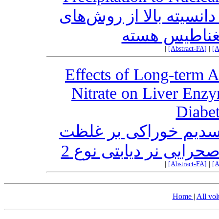
انسیته بالا از روش‌های
غناطیس هسته
|
[Abstract-FA]
|
[A
Effects of Long-term A
Nitrate on Liver Enzy
Diabet
 سدیم خوراکی بر غلظت
رایی نر دیابتی نوع 2
|
[Abstract-FA]
|
[A
Home
|
All vo