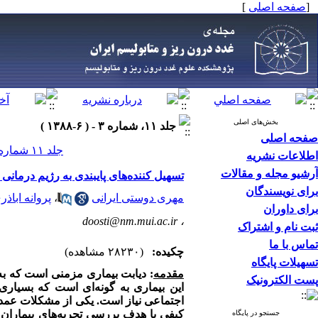
[
صفحه اصلی
]
بخش‌های اصلی
جلد ۱۱، شماره ۳ - ( ۶-۱۳۸۸ )
صفحه اصلی
جلد ۱۱ شماره ۳ صفحات ۲۶۴-۲۵۷
اطلاعات نشریه
آرشیو مجله و مقالات
تسهیل کننده‌‌های پایبندی به رژیم درمانی در بیماران مبتلا
برای نویسندگان
مهری دوستی ایرانی
،
پروانه اباذر
برای داوران
doosti@nm.mui.ac.ir
،
ثبت نام و اشتراک
تماس با ما
چکیده:
(۲۸۲۳۰ مشاهده)
تسهیلات پایگاه
مقدمه
: دیابت بیماری مزمنی است که ب
پست الکترونیک
این بیماری به گونه‌ای است که بسیاری 
اجتماعی نیاز است. یکی از مشکلات عمده 
کیفی با هدف بررسی تجربه‌های بیماران ا
جستجو در پایگاه