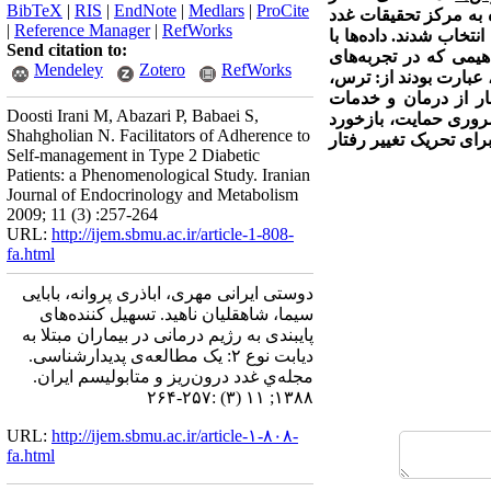
BibTeX
|
RIS
|
EndNote
|
Medlars
|
ProCite
رکت‌کنندگان، 11 بیمار مبتلا به دیابت نوع 2 مراجعه کننده به مرکز تحقیقات غدد
|
Reference Manager
|
RefWorks
د که به صورت مبتنی بر هدف انتخاب شدند. داده‌‌ها با
Send citation to:
هیمی که در تجربه‌های
Mendeley
Zotero
RefWorks
عبارت بودند از: ترس،
ار از درمان و خدمات
Doosti Irani M, Abazari P, Babaei S,
ضروری حمایت، بازخورد
Shahgholian N. Facilitators of Adherence to
رای تحریک تغییر رفتار
Self-management in Type 2 Diabetic
Patients: a Phenomenological Study. Iranian
Journal of Endocrinology and Metabolism
2009; 11 (3) :257-264
URL:
http://ijem.sbmu.ac.ir/article-1-808-
fa.html
دوستی ایرانی مهری، اباذری پروانه، بابایی
سیما، شاهقلیان ناهید. تسهیل کننده‌‌های
پایبندی به رژیم درمانی در بیماران مبتلا به
دیابت نوع ۲: یک مطالعه‌ی پدیدارشناسی.
مجله‌ي غدد درون‌ريز و متابوليسم ايران.
۱۳۸۸; ۱۱ (۳) :۲۵۷-۲۶۴
URL:
http://ijem.sbmu.ac.ir/article-۱-۸۰۸-
fa.html