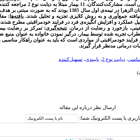
مطالعه‌ای کیفی، پدیدارشناسی و توصیفی است. مشا
درون‌ریز و متابولیسم اصفهان و بیمارستان‌ الزهرا در نیمه‌ی اول سال 1385 بودن
یافته جمع‌آوری و به روش کلایزی تجزیه و تحلیل شدند.
یافته‌ها
: مفا
یل عملکرد و افزایش انگیزه‌ی فرد در فرایند خودمراقبتی مطرح شدند، 
ینی، بازخورد و رضایت از درمان.
نتیجه‌گیری
: تمرکز بر رضایت بیم
راب تجربه شده توسط بیمار، درگیر نمودن خانواده به عنوان منبع 
و فرایند خودمراقبتی از مواردی است که باید به عنوان راهکار مناسبی ب
مات درمانی مدنظر قرار گیرند.
شناسی
،
دیابت نوع 2
،
پایبندی
،
تسهیل‌کننده
ارسال نظر درباره این مقاله
اربری یا پست الکترونیک شما: