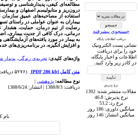
استفاده از مصاحبه‌‌های عمیق سازمان ن
بیماران به عنوان عواملی در راستای تسه
رضایت از تیم درمان، حمایت، هشدار ع
جستجوی پیشرفته
درمانی، درک کافی از جدیت بیماری، اضط
به بیمار در مورد یافته‌های آزمایشگاهی 
دریافت اطلاعات پایگاه
نشانی پست الکترونیک
و افزایش انگیزه، در برنامه‌ریزی‌های خد
خود را برای دریافت
اطلاعات و اخبار پایگاه،
واژه‌های کلیدی:
تجربه‌ی زندگی
،
پدیدار 
در کادر زیر وارد کنید.
متن کامل
[PDF 286 kb]
(۵۲۷۶ دریافت)
نوع مطالعه:
پژوهشی
|
نرخ پذیرش
دریافت: 1388/8/3 | انتشار: 1388/6/24
مقالات منتشر شده:
1302
نرخ پذیرش:
46.8
نرخ رد:
53.2
میانگین داوری:
186 روز
میانگین انتشار:
146 روز
نام ک