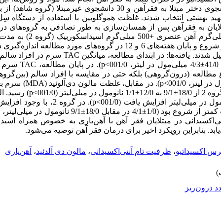
د بهشتی انتخاب شدند. غلظت هموگلوبین با استفاده از دستگاه سِل‌
غلظت MDA، TAC و ویتامین C سرم در شروع و پایان هفته‌های 6 و 12 در گروه‌های مورد
آزمون‌های تی و تکرار شونده تجزیه و تحلیل شدند. یافته‌ها: در 
فقر آهن بالاتر بود (47/0±/3
العه (درون‌گروهی) بلکه حتی در مقایسه با افراد سالم (بین‌گروهی
از 14/0±7/1 به 09/0±1/1 (001/0>p) و در
اکسیدانی در مبتلایان فقر آهن با آهن‌یاری به خصوص همراه اسید
ابد. بنابراین رویکرد اخیر برای درمان فقر آهن توصیه می‌شود.
رس اکسیداتیو
،
ظرفیت تام آنتی‌اکسیدانی
،
مالون دی آلدئید
،
آهن‌یاری
د درون‌ریز