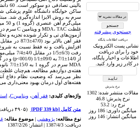
ساکن خوابگاه دانشگاه علوم پزشکی شهی
جستجوی پیشرفته
دریافت اطلاعات پایگاه
نشانی پست الکترونیک
افزایش یافت و نه فقط نسبت به شروع مط
خود را برای دریافت
اطلاعات و اخبار پایگاه،
در کادر زیر وارد کنید.
نظر می‌رسد که وضعیت نظام دفاع آنتی‌
هفته‌های اول درمان بهبود معنی‌داری می‌ی
نرخ پذیرش
مقالات منتشر شده:
1302
واژه‌های کلیدی:
فقر آهن
،
ویتامینC
،
است
نرخ پذیرش:
46.8
نرخ رد:
53.2
متن کامل
[PDF 339 kb]
(۴۹۰۵ دریافت)
میانگین داوری:
186 روز
میانگین انتشار:
146 روز
نوع مطالعه:
پژوهشی
|
موضوع مقاله:
غد
دریافت: 1387/4/3 | انتشار: 1387/2/26