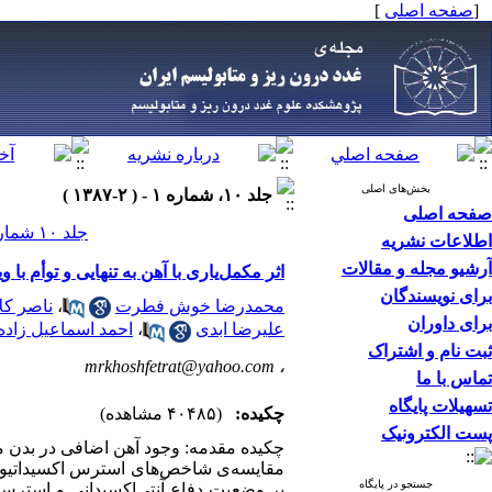
[
صفحه اصلی
]
بخش‌های اصلی
جلد ۱۰، شماره ۱ - ( ۲-۱۳۸۷ )
صفحه اصلی
جلد ۱۰ شماره ۱ صفحات ۳۳-۲۵
اطلاعات نشریه
آرشیو مجله و مقالات
اثر مکمل‌یاری با آهن به تنهایی و توأم با ویتامین C بر نشانگرهای استرس اکسیداتیو در دختران دانشجوی م
برای نویسندگان
محمدرضا خوش فطرت
،
ناصر کل
برای داوران
علیرضا ابدی
،
احمد اسماعیل زاده
ثبت نام و اشتراک
mrkhoshfetrat@yahoo.com
،
تماس با ما
تسهیلات پایگاه
چکیده:
(۴۰۴۸۵ مشاهده)
پست الکترونیک
چکیده مقدمه: وجود آهن اضافی در بدن م
جستجو در پایگاه
بر وضعیت دفاع آنتی‌اکسیدانی و استرس ا