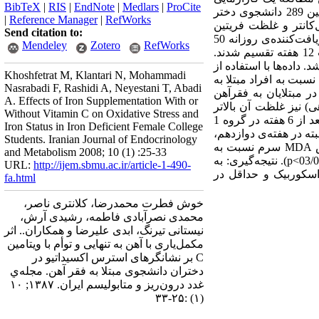
BibTeX
|
RIS
|
EndNote
|
Medlars
|
ProCite
بالینی تصادفی دو سوکور است. 60 دانشجوی دختر مبتلا به فقرآهن و 30 دانشجوی غیرمبتلا (گروه شاهد) از بین 289 دانشجوی دختر
|
Reference Manager
|
RefWorks
کانتر و غلظت فریتین
Send citation to:
سرم به روش الایزا اندازه‌گیری شد. مبتلایان به فقرآهن پس از همسان‌سازی به طور تصادفی به گروه‌های دریافت‌کننده‌ی روزانه 50
Mendeley
Zotero
RefWorks
میلی‌گرم آهن عنصری (گروه 1) و 50 میلی‌گرم آهن عنصری +500 میلی‌گرم اسیداسکوربیک (گروه 2) به مدت 12 هفته تقسیم شدند.
 مطالعه اندازه‌گیری شد. داده‌ها با استفاده از
Khoshfetrat M, Klantari N, Mohammadi
ابتدای مطالعه، میانگین TAC سرم در افراد سالم نسبت به افراد مبتلا به
Nasrabadi F, Rashidi A, Neyestani T, Abadi
87 در مقابل 41/0±4/3 میلی‌مول در ‌لیتر، 001/0>p). در پایان مطالعه، TAC سرم در مبتلایان به فقرآهن
A. Effects of Iron Supplementation With or
) نیز غلظت آن بالاتر
Without Vitamin C on Oxidative Stress and
رفت (6/3±1/5 در مقابل 4/0±7/4 میلی‌مول در لیتر، 001/0>p). در مقابل، غلظت مالون دی‌آلوئید (MDA) سرم بعد از 6 هفته در گروه 1
Iron Status in Iron Deficient Female College
 گروه 2 از 18/0±9/1 به 12/0±1/1 نانومول در میلی‌لیتر (001/0>p) رسید. البته در هفته‌ی دوازدهم،
Students. Iranian Journal of Endocrinology
MDA سرم در گروه 1 به 15/0±7/1 نانومول در میلی‌لیتر افزایش یافت (001/0>p). در گروه 2، با وجود افزایش MDA سرم نسبت به
and Metabolism 2008; 10 (1) :25-33
هفته‌ی دوازدهم مطالعه، هم‌چنان غلظت کمتر از شروع بود (1/0±4/1 در مقابل 18/0±9/1 نانومول در میلی‌لیتر، 03/0>p). نتیجه‌گیری: به
URL:
http://ijem.sbmu.ac.ir/article-1-490-
اسکوربیک و حداقل در
fa.html
خوش فطرت محمدرضا، کلانتری ناصر،
محمدی نصرآبادی فاطمه، رشیدی آرش،
نیستانی تیرنگ، ابدی علیرضا و همکاران.. اثر
مکمل‌یاری با آهن به تنهایی و توأم با ویتامین
C بر نشانگرهای استرس اکسیداتیو در
دختران دانشجوی مبتلا به فقر آهن. مجله‌ي
غدد درون‌ريز و متابوليسم ايران. ۱۳۸۷; ۱۰
(۱) :۲۵-۳۳