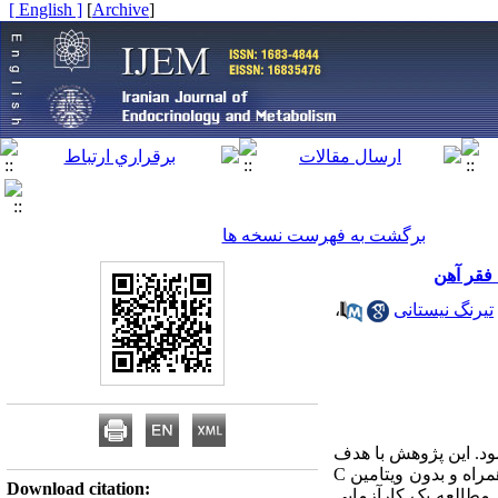
[ English ]
]
Archive
[
برگشت به فهرست نسخه ها
تیرنگ نیستانی
،
ود. این پژوهش با هدف
مقایسه‌ی شاخص‌های استرس اکسیداتیو در افراد مبتلا به فقر آهن و افراد سالم و هم‌چنین تعیین اثر آهن‌‌یاری همراه و بدون ویتامین C
Download citation:
 مطالعه یک کارآزمایی