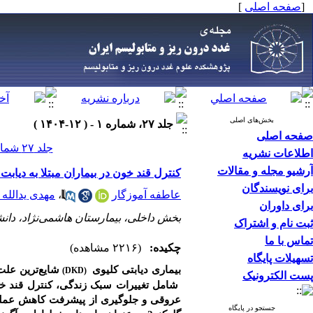
[
صفحه اصلی
]
بخش‌های اصلی
جلد ۲۷، شماره ۱ - ( ۱۲-۱۴۰۴ )
صفحه اصلی
جلد ۲۷ شماره ۱ صفحات ۱۰-۱
اطلاعات نشریه
آرشیو مجله و مقالات
کنترل قند خون در بیماران مبتلا به دیابت نوع 2 و نارسایی مزمن کلیه: مقال
برای نویسندگان
عاطفه آموزگار
،
مهدی یدالله 
برای داوران
بخش داخلی، بیمارستان هاشمی‌نژاد، دانش
ثبت نام و اشتراک
تماس با ما
چکیده:
(۲۲۱۶ مشاهده)
تسهیلات پایگاه
بیماری دیابتی کلیوی
شایع‌ترین عل
(DKD)
پست الکترونیک
شامل تغییرات سبک زندگی، کنترل قند خون
عروقی و جلوگیری از پیشرفت کاهش عملکرد 
جستجو در پایگاه