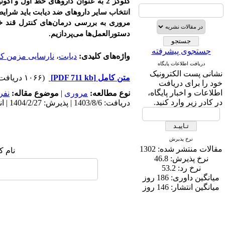
گلوکز 2 به عنوان داروهای خط اول و
آگون
انتخاب سایر داروهای ضد دیابت باید شرایط 
مروری به بررسی درمان‌های کنترل قند خون
دستورالعمل‌ها می‌پردازیم.
جستجوی پیشرفته
واژه‌های کلیدی:
دیابت
،
نارسایی مزمن کل
دریافت اطلاعات پایگاه
نشانی پست الکترونیک
متن کامل
[PDF 711 kb]
(۱۰۶۶ دریافت)
خود را برای دریافت
اطلاعات و اخبار پایگاه،
نوع مطالعه:
مروری
|
موضوع مقاله:
نفر
در کادر زیر وارد کنید.
دریافت: 1403/8/6 | پذیرش: 1404/2/27 | انتشار: 1404/1/10
نرخ پذیرش
مقالات منتشر شده:
1302
نام ک
نرخ پذیرش:
46.8
نرخ رد:
53.2
میانگین داوری:
186 روز
میانگین انتشار:
146 روز