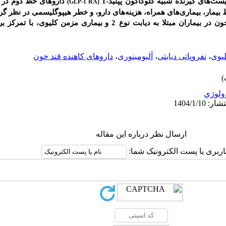
یست‌های گیرنده شبیه گلوکاگون پپتید-1
داروهای خط دوم در 
(GLP-1 RA)
بیمار، بیماری‌های همراه، هزینه‌های دارو، و خطر هیپوگلیسمی در نظر گر
 در بیماران مبتلا به
دیابت نوع 2 و
بیماری مزمن کلیوی، با تمرکز بر 
یوی
،
نفروپاتی دیابتی
،
آلبومینوری
،
داروهای کاهنده قند خون
ولوژي
ارسال نظر درباره این مقاله
اربری یا پست الکترونیک شما: