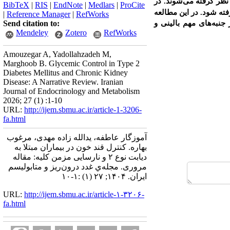
نظر گرفته
می‌شوند. در
BibTeX
|
RIS
|
EndNote
|
Medlars
|
ProCite
فته شود. در این مطالعه
|
Reference Manager
|
RefWorks
جنبه‌های مهم بالینی و
Send citation to:
Mendeley
Zotero
RefWorks
Amouzegar A, Yadollahzadeh M,
Marghoob B. Glycemic Control in Type 2
Diabetes Mellitus and Chronic Kidney
Disease: A Narrative Review. Iranian
Journal of Endocrinology and Metabolism
2026; 27 (1) :1-10
URL:
http://ijem.sbmu.ac.ir/article-1-3206-
fa.html
آموزگار عاطفه، یدالله زاده مهدی، مرغوب
بهاره. کنترل قند خون در بیماران مبتلا به
دیابت نوع ۲ و نارسایی مزمن کلیه: مقاله
مروری. مجله‌ي غدد درون‌ريز و متابوليسم
ايران. ۱۴۰۴; ۲۷ (۱) :۱-۱۰
URL:
http://ijem.sbmu.ac.ir/article-۱-۳۲۰۶-
fa.html