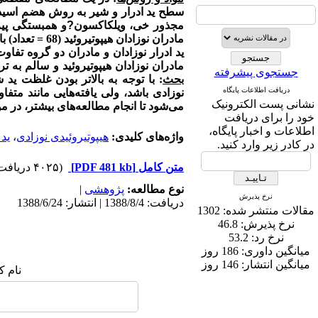
سطح ید ادرار و شیر به روش هضم اسید
مجذور خی، ویلکاکسون
?
و همبستگی پیرس
مادران نوزادان هیپوتیروئید (68 = تعداد) با سالم (179 = تعداد) تفاوت داشت (
ید ادرار نوزادان و مادران دو گروه تفاو
مادران نوزادان هیپوتیروئید و سالم به ترتیب 2/71% و 7/46% غلظت ید شیر بیشتر 
جستجوی پیشرفته
بحث
: با توجه به بالاتر بودن غلظت ید ش
دریافت اطلاعات پایگاه
نوزادی باشد، ولی یافته‌هایی مانند متف
نشانی پست الکترونیک
می‌شود تا انجام مطالعه‌های بیشتر، در م
خود را برای دریافت
اطلاعات و اخبار پایگاه،
واژه‌های کلیدی:
هیپوتیروئیدی نوزادی
،
ید 
در کادر زیر وارد کنید.
متن کامل
[PDF 481 kb]
(۴۰۲۵ دریافت)
نوع مطالعه:
پژوهشی
|
نرخ پذیرش
دریافت: 1388/8/4 | انتشار: 1388/6/24
مقالات منتشر شده:
1302
نرخ پذیرش:
46.8
نرخ رد:
53.2
میانگین داوری:
186 روز
میانگین انتشار:
146 روز
نام ک