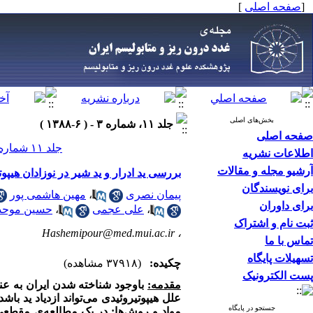
[
صفحه اصلی
]
بخش‌های اصلی
جلد ۱۱، شماره ۳ - ( ۶-۱۳۸۸ )
صفحه اصلی
جلد ۱۱ شماره ۳ صفحات ۲۷۲-۲۶۵
اطلاعات نشریه
آرشیو مجله و مقالات
بررسی ید ادرار و ید شیر در نوزادان هیپو
برای نویسندگان
پیمان نصری
،
مهین هاشمی پور
برای داوران
،
علی عجمی
،
حسین موحدی
ثبت نام و اشتراک
Hashemipour@med.mui.ac.ir
،
تماس با ما
تسهیلات پایگاه
چکیده:
(۳۷۹۱۸ مشاهده)
پست الکترونیک
مقدمه:
باوجود شناخته شدن ایران به عنوا
علل هیپوتیروئیدی می‌تواند ازدیاد ید باشد
جستجو در پایگاه
مواد و روش‌ها
: در یک مطالعه‌ی مقطعی، 