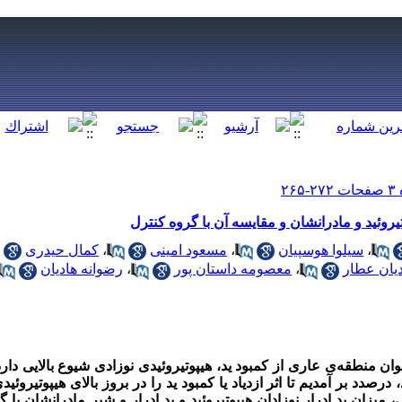
تیروئید و مادرانشان و مقایسه آن با گروه کنترل
،
سیلوا هوسپیان
،
مسعود امینی
،
کمال حیدری
ان عطار
،
معصومه داستان پور
،
رضوانه هادیان
ن منطقه‌ی عاری از کمبود ید، هیپوتیروئیدی نوزادی شیوع بالایی دارد.
، درصدد بر آمدیم تا اثر ازدیاد یا کمبود ید را در بروز بالای هیپوتیروئ
میزان ید ادرار نوزادان هیپوتیروئید و ید ادرار و شیر مادرانشان با