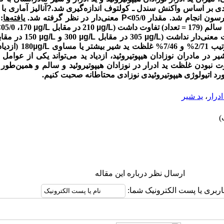
ی بر اساس واکنش سندل ـ کولتوف اندازه‌گیری شد.
?
آنالیز آماری ب
ون انجام شد. مقدار 05/0
P<
معنی‌دار در نظر گرفته شد.
یافته‌ها
:
µg/L
210 در مقابل
µg/L
170، 05/0
>
ت معنی‌دار نداشت (
µg/L
305 در مقابل
µg/L
300 و
µg/L
150 در مقابل
یا مساوی
µg/L
180 (ازدیاد ید) داشتند (002/0=
یر در مادران نوزادان هیپوتیروئید، ازدیاد ید می‌تواند یکی از عوام
اوت نبودن غلظت ید ادرار در نوزادان هیپوتیروئید و سالم و همین‌طو
ورد اتیولوژی هیپوتیروئیدی نوزادی محتاطانه صحبت کنیم.
ادرار
،
ید شیر
ارسال نظر درباره این مقاله
اربری یا پست الکترونیک شما: