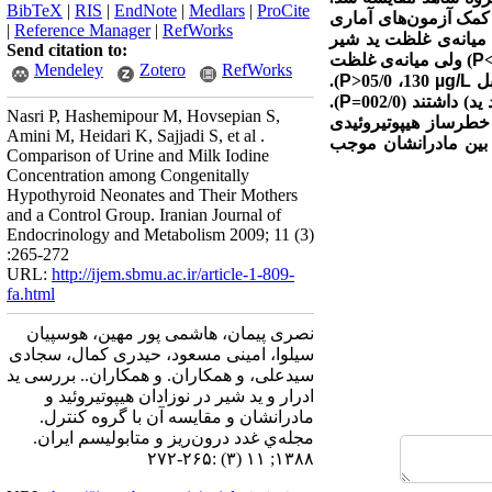
BibTeX
|
RIS
|
EndNote
|
Medlars
|
ProCite
ا کمک آزمون‌های آماری
|
Reference Manager
|
RefWorks
 میانه‌ی غلظت ید شیر
Send citation to:
P
) ولی میانه‌ی غلظت
Mendeley
Zotero
RefWorks
).
P
<
130، 05/0
µg/L
).
P
Nasri P, Hashemipour M, Hovsepian S,
ل خطرساز هیپوتیروئیدی
Amini M, Heidari K, Sajjadi S, et al .
ر بین مادرانشان موجب
Comparison of Urine and Milk Iodine
Concentration among Congenitally
Hypothyroid Neonates and Their Mothers
and a Control Group. Iranian Journal of
Endocrinology and Metabolism 2009; 11 (3)
:265-272
URL:
http://ijem.sbmu.ac.ir/article-1-809-
fa.html
نصری پیمان، هاشمی پور مهین، هوسپیان
سیلوا، امینی مسعود، حیدری کمال، سجادی
سیدعلی، و همکاران. و همکاران.. بررسی ید
ادرار و ید شیر در نوزادان هیپوتیروئید و
مادرانشان و مقایسه آن با گروه کنترل.
مجله‌ي غدد درون‌ريز و متابوليسم ايران.
۱۳۸۸; ۱۱ (۳) :۲۶۵-۲۷۲