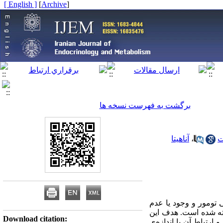
[ English ]
]
Archive
[
برگشت به فهرست نسخه ها
ت
،
آناهیتا
 تومور و وجود یا عدم
ها شناخته شده است. هدف این
Download citation:
روئید و ارتباط آن با اندازه‌ی