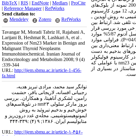
BibTeX
|
RIS
|
EndNote
|
Medlars
|
ProCite
تومور، تهاجم عروقی و کپسولی و درگیری گره لنفاوی است. مواد و روش‌ها: در یک مطالعه‌ی توصیفی، 200 نمونه از بلوک‌های
|
Reference Manager
|
RefWorks
پارافینی نئوپلاسم‌های تیروئید مشتمل بر 38 تومور خوش‌خیم و 162 مورد تومور بدخیم (131 مورد کارسینوم پاپیلری، 12 مورد کارسینوم
Send citation to:
وم آناپلاستیک) از نظر بروز مارکر nm23 با ایمونوهیستوشیمی ‌به روش آویدین ـ
Mendeley
Zotero
RefWorks
 مورد مثبت تلقی شد. ارتباط بین
ذور خی مورد بررسی قرار
Tavangar M, Moradi Tabriz H, Rajabani A,
گرفت و سطح معنی‌دار آزمون‌ها 05/0=p در نظر گرفته شد. یافته‌ها: در آدنوم فولیکولر 40% موارد و در هرتل سل آدنوم 5/87% موارد
Larijani B, Heshmat R, Lashkari A, et al .
nm23 مثبت بودند که تنها در آدنوم فولیکولر با افزایش اندازه‌ی تومور تعداد موارد مثبت nm23 افزایش یافت (04/0=P). فراوانی موارد
Expression of Nm23 Marker in Benign and
2%، در کارسینوم فولیکولر 7/66% و در کارسینوم مدولری 7/64% بود که ارتباط معنی‌داری بین
Malignant Thyroid Neoplasms
ز تومورهای بدخیم به دست
Immunohistochemical. Iranian Journal of
پیلری و مدولری ارزش اخباری منفی nm23 برای درگیری غدد لنفاوی بیش از 80% و در کارسینوم فولیکولر
Endocrinology and Metabolism 2008; 9 (4)
حساسیت و ارزش اخباری منفی nm23 برای تهاجم عروقی حدود 90% بود. نتیجه‌گیری: عدم ارتباط معنی‌دار بین nm23 با عواملی که
:339-344
 شناخته شده‌ی سرکوب متاستاز در بسیاری از
URL:
http://ijem.sbmu.ac.ir/article-1-456-
است.
fa.html
توانگر سید محمد، مرادی تبریز هدیه،
رجبیانی افسانه، لاریجانی باقر، حشمت
رامین، لشکری آناهیتا، و همکاران.. بررسی
بروز مارکر سلولی nm۲۳ در نئوپلاسم‌های
خوش‌خیم و بدخیم تیروئید به روش
ایمونوهیستوشیمی. مجله‌ي غدد درون‌ريز و
متابوليسم ايران. ۱۳۸۶; ۹ (۴) :۳۳۹-۳۴۴
URL:
http://ijem.sbmu.ac.ir/article-۱-۴۵۶-