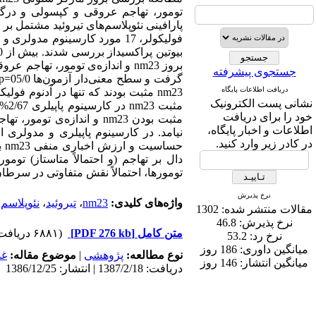
بروز nm23 و اندازه‌ی تومور، ت
جستجوی پیشرفته
دریافت اطلاعات پایگاه
نشانی پست الکترونیک
خود را برای دریافت
مثبت بودن nm23 و اندازه
اطلاعات و اخبار پایگاه،
در کادر زیر وارد کنید.
تومورها، احتمالاً نقش متفاوتی در سرطان
نرخ پذیرش
واژه‌های کلیدی:
nm23
،
تیروئید
،
نئوپلاسم
،
مقالات منتشر شده:
1302
نرخ پذیرش:
46.8
متن کامل
[PDF 276 kb]
(۶۸۸۱ دریافت)
نرخ رد:
53.2
میانگین داوری:
186 روز
نوع مطالعه:
پژوهشی
|
موضوع مقاله:
غد
میانگین انتشار:
146 روز
دریافت: 1387/2/18 | انتشار: 1386/12/25