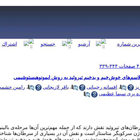
یز
،
افسانه رجبیانی
،
باقر لاریجانی
،
رامین حشم
ه پری سیما عظیمی
ن‌های تیروئید نقش دارند که از جمله مهم‌ترین آن‌ها مرحله‌ی بالینی
متاستاز دوردست است. nm23 یک ژن سرکوبگر متاستاز است و نقش آن در بسیاری از سرطان‌
مطالعه بررسی بروز مارکر سلولی nm23 به روش ایمونوهیستوشیمی ‌در تومورهای خوش‌خیم و بدخیم تی