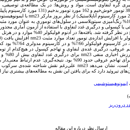
فولیکولر، 17 مورد کارسینوم مدولری و 2 مورد کارسین
بیوتین پراکسیداز بررسی شدند. بیش از 10% رنگ‌آمیزی سیتوپلاسمی ‌در سلول‌های توموری به عنوان
هاجم عروقی یا کپسولی و درگیری غدد لنفاوی با استفاده از آزمون آماری مج
مثبت nm23 در کارسینوم پاپیلری /67
‌ی تومور، تهاجم عروقی، درگیری غده‌ی لنفاوی و تهاجم کپسول در هیچ‌کدام ا
نیامد. در کارسینوم پا
دال بر تهاجم (و احتمالاً متاستاز) تومور است، نشان می‌دهد nm23 علی‌رغم نقش
‌های تیروئید دارد که برای یافتن این نقش به مطالعه‌های بیشتری نیاز 
ایمونوهیستوشیمی
د درون‌ریز
ارسال نظر درباره این مقاله