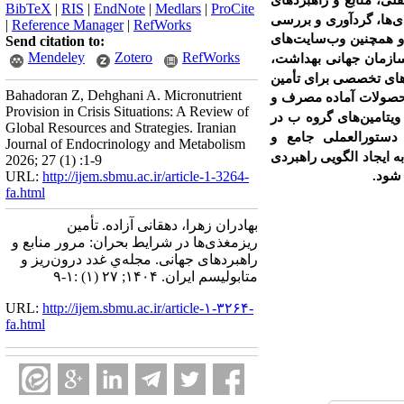
لی، منابع و راهبردهای
BibTeX
|
RIS
|
EndNote
|
Medlars
|
ProCite
ذی‌ها، گردآوری و بررسی
|
Reference Manager
|
RefWorks
 و همچنین وب‌سایت
های
Send citation to:
Mendeley
Zotero
RefWorks
سازمان جهانی بهداشت،
اهای تخصصی برای تأمین
Bahadoran Z, Dehghani A. Micronutrient
محصولات آماده مصرف و
Provision in Crisis Situations: A Review of
ویتامین
های گروه ب در
Global Resources and Strategies. Iranian
دستورالعملی جامع و
Journal of Endocrinology and Metabolism
ه ایجاد الگویی راهبردی
2026; 27 (1) :1-9
شود.
http://ijem.sbmu.ac.ir/article-1-3264-
URL:
fa.html
بهادران زهرا، دهقانی آزاده. تأمین
ریزمغذی‌ها در شرایط بحران: مرور منابع و
راهبردهای جهانی. مجله‌ي غدد درون‌ريز و
متابوليسم ايران. ۱۴۰۴; ۲۷ (۱) :۱-۹
URL:
http://ijem.sbmu.ac.ir/article-۱-۳۲۶۴-
fa.html