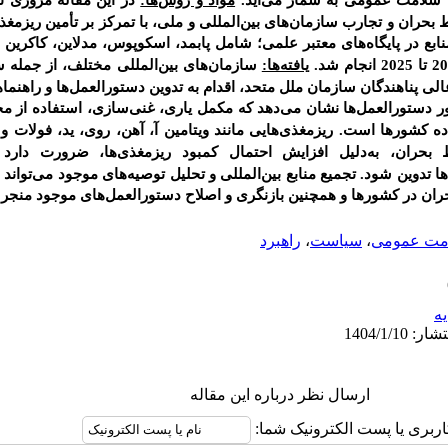
م سلامت عمومی به شمار می
آید.
مواد و روش‌ها:
در این مقاله مروری نق
 بحران و تجارب سازمان‌های بین‌المللی و ملی، با تمرکز بر تأمین ریزمغ
بع در پایگاه‌های معتبر علمی؛ شامل پابمد، اسکوپوس، مدلاین، کاکرین
یافته‌ها:
سازمان‌های بین‌المللی مختلف، از جمله 
الی پناهندگان سازمان ملل متحد، اقدام به تدوین دستورالعمل‌ها و راهنم
ور دستورالعمل
ها نشان می
دهد که مکمل یاری، غنی‌سازی، استفاده از 
ه کشورها است. ریزمغذی‌هایی مانند ویتامین آ، آهن، روی، ید، فولات و 
حران، به‌دلیل افزایش احتمال کمبود ریزمغذی‌ها، ضرورت دارد 
 تدوین شود. تجمیع منابع بین‌المللی و تحلیل توصیه‌های موجود می‌تواند ب
ران در کشورها و همچنین بازنگری و اصلاح دستورالعمل
های موجود منجر 
مت عمومی
،
سیاست
،
راهبرد
يه
ارسال نظر درباره این مقاله
اربری یا پست الکترونیک شما: