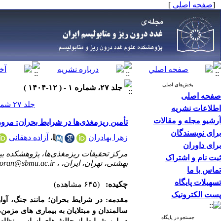
[
صفحه اصلی
]
بخش‌های اصلی
جلد ۲۷، شماره ۱ - ( ۱۲-۱۴۰۴ )
صفحه اصلی
جلد ۲۷ شماره ۱ صفحات ۹-۱
اطلاعات نشریه
آرشیو مجله و مقالات
تأمین ریزمغذی‌ها در شرایط بحران: مرور
برای نویسندگان
زهرا بهادران
،
آزاده دهقانی
برای داوران
مرکز تحقیقات ریزمغذی‌ها، پژوهشکده بی
ثبت نام و اشتراک
بهشتی، تهران، ایران، ،
oran@sbmu.ac.ir
تماس با ما
تسهیلات پایگاه
چکیده:
(۶۴۵ مشاهده)
پست الکترونیک
مقدمه
:
در شرایط بحران؛ مانند جنگ، آوار
سالمندان و مبتلایان به بیماری­ های مزمن،
جستجو در پایگاه