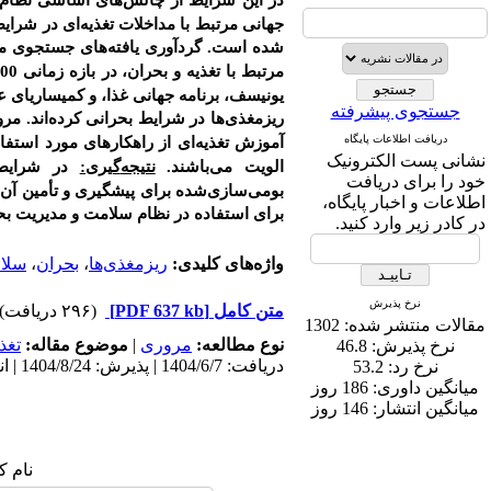
در این شرایط از چالش‌های اساسی نظا
جهانی مرتبط با مداخلات تغذیه‌ای در شرایط
شده است. گردآوری یافته‌های جستجوی منا
مرتبط با تغذیه و بحران،
در بازه زمانی 2000 تا 2025 انجام شد.
یونیسف، برنامه جهانی غذا، و کمیساریای ع
جستجوی پیشرفته
ریزمغذی‌ها در شرایط بحرانی کرده‌اند. مر
دریافت اطلاعات پایگاه
آموزش تغذیه‌ای از راهکارهای مورد استفاد
نشانی پست الکترونیک
الویت می‌باشند.
نتیجه
گیری:
در شرایط ب
خود را برای دریافت
بومی‌سازی‌شده برای پیشگیری و تأمین آن‌ها
اطلاعات و اخبار پایگاه،
برای استفاده در نظام سلامت و مدیریت بح
در کادر زیر وارد کنید.
واژه‌های کلیدی:
ریزمغذی‌ها
،
بحران
،
سلا
نرخ پذیرش
متن کامل
[PDF 637 kb]
(۲۹۶ دریافت)
مقالات منتشر شده:
1302
نوع مطالعه:
مروری
|
موضوع مقاله:
تغذ
نرخ پذیرش:
46.8
دریافت: 1404/6/7 | پذیرش: 1404/8/24 | انتشار: 1404/1/10
نرخ رد:
53.2
میانگین داوری:
186 روز
میانگین انتشار:
146 روز
نام ک