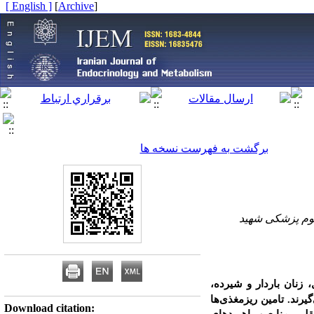
[ English ]
]
Archive
[
برگشت به فهرست نسخه ها
لوم پزشکی شهید
، زنان باردار و شیرده،
یرند. تامین ریزمغذی‌ها
Download citation: