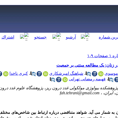
 زنان: یک مطالعه مبتنی بر جمعیت
موسوی
،
شباهنگ امیرشکاری
،
کبری ناخدا
،
فهیمه رمضانی تهرانی
پژوهشکده بیولوژی مولکولی غدد درون ریز، پژوهشگاه علوم غدد درون 
 ایران، ،
fah.tehrani@gmail.com
ان به­ شمار می ­آید. شواهد متناقضی درباره ارتباط بین شاخص‌های مختلف