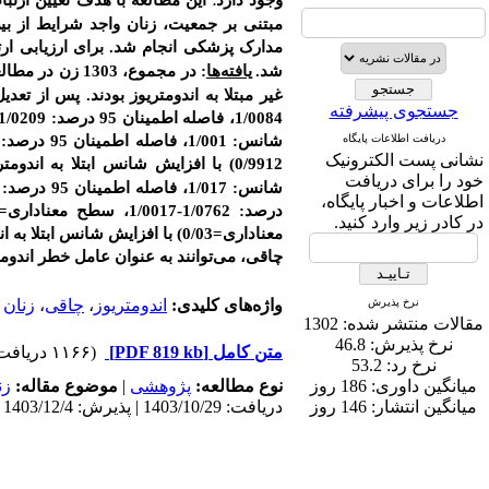
وجود دارد
این مطالعه با
هدف تعیین ارتبا
.
مبتنی بر جمعیت، زنان واجد شرایط از بی
مدارک پزشکی انجام شد.
برای ارزیابی ا
شد.
یافته‌ها
: در مجموع، 1303 زن در مطالعه وارد شدند. از بین شرکت‌کنندگان 250 نفر (19/2 درصد) مبتلا به اندومتریوز و 1053 (80/8
غیر مبتلا به اندومتریوز بودند. پس از 
جستجوی پیشرفته
دریافت اطلاعات پایگاه
نشانی پست الکترونیک
0/9912) با افزایش شانس ابتلا به اندومتریوز در جمعیت این مطالعه همراه نبودند (سطح معناداری
خود را برای دریافت
اطلاعات و اخبار پایگاه،
در کادر زیر وارد کنید.
معناداری=0/03) با افزایش شانس ابتلا به اندومتریوز ارتباط معناداری داشتند.
چاقی، می‌توانند به عنوان عامل خطر اندوم
نرخ پذیرش
واژه‌های کلیدی:
اندومتریوز
،
چاقی
،
زنان
مقالات منتشر شده:
1302
نرخ پذیرش:
46.8
متن کامل
[PDF 819 kb]
(۱۱۶۶ دریافت)
نرخ رد:
53.2
میانگین داوری:
186 روز
نوع مطالعه:
پژوهشی
|
موضوع مقاله:
زن
میانگین انتشار:
146 روز
دریافت: 1403/10/29 | پذیرش: 1403/12/4 | انتشار: 1404/1/10