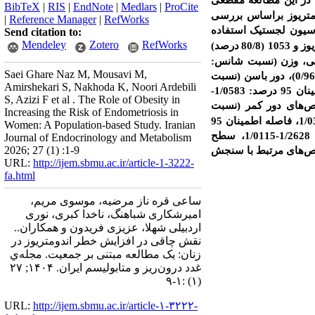
 در این مطالعه مقطعی
BibTeX
|
RIS
|
EndNote
|
Medlars
|
ProCite
ومتریوز براساس بررسی
|
Reference Manager
|
RefWorks
گرسیون لجستیک استفاده
Send citation to:
Mendeley
Zotero
RefWorks
درصد)
نجی، وزن (نسبت شانس:
Saei Ghare Naz M, Mousavi M,
1/0084، فاصله اطمینان 95 درصد: 1/0209-0/9959)، قد (نسبت شانس: 0/99، فاصله اطمینان 95 درصد: 1/0196-0/9661)، دور باسن (نسبت
Amirshekari S, Nakhoda K, Noori Ardebili
شانس: 1/001، فاصله اطمینان 95 درصد: 1/0186-0/9838) و شاخص توده بدنی (نسبت شانس: 1/024، فاصله اطمینان 95 درصد: 1/0583-
S, Azizi F et al . The Role of Obesity in
شاخص‌های دور کمر (نسبت
Increasing the Risk of Endometriosis in
شانس: 1/017، فاصله اطمینان 95 درصد: 1/0324-1/0019، سطح معناداری=0/02)، چربی احشایی (نسبت شانس: 1/03، فاصله اطمینان 95
Women: A Population-based Study. Iranian
درصد: 1/0762-1/0017، سطح معناداری=0/04) و گردی بدن (نسبت شانس: 1/13، فاصله اطمینان 95 درصد: 1/2628-1/0115، سطح
Journal of Endocrinology and Metabolism
2026; 27 (1) :1-9
خص‌های مرتبط با سنجش
URL:
http://ijem.sbmu.ac.ir/article-1-3222-
fa.html
ساعی قره ناز مرضیه، موسوی مریم،
امیرشکاری شباهنگ، ناخدا کبری، نوری
اردبیلی شهلا، عزیزی فریدون و همکاران..
نقش چاقی در افزایش خطر اندومتریوز در
زنان: یک مطالعه مبتنی بر جمعیت. مجله‌ي
غدد درون‌ريز و متابوليسم ايران. ۱۴۰۴; ۲۷
(۱) :۱-۹
URL:
http://ijem.sbmu.ac.ir/article-۱-۳۲۲۲-