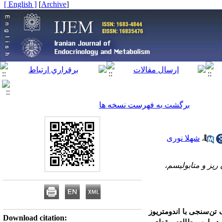
[ English ]
]
Archive
[
برگشت به فهرست نسخه ها
،
شهلا نوری
ریز و متابولیسم،
 تن‌سنجی با اندومتریوز
Download citation: