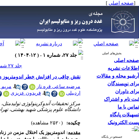
[
صفحه اصلی
]
بخش‌های اصلی
جلد ۲۷، شماره ۱ - ( ۱۲-۱۴۰۴ )
صفحه اصلی
جلد ۲۷ شماره ۱ صفحات ۹-۱
اطلاعات نشریه
آرشیو مجله و مقالات
نقش چاقی در افزایش خطر اندومتریوز در
برای نویسندگان
مرضیه ساعی قره ناز
،
مریم 
برای داوران
اردبیلی
،
فریدون عزیزی
ثبت نام و اشتراک
مرکز تحقیقات آندوکرینولوژی تولیدمثل، 
تماس با ما
دانشگاه علوم پزشکی شهید بهشتی، تهران،
تسهیلات پایگاه
پست الکترونیک
چکیده:
(۲۵۲۰ مشاهده)
مقدمه
: اندومتریوز یک اختلال مزمن در زن
جستجو در پایگاه