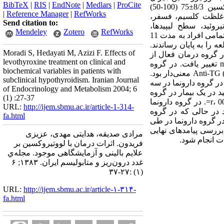
BibTeX
|
RIS
|
EndNote
|
Medlars
|
ProCite
دارو به نحوی تنظیم شد که غلظت TSH سرم در محدوده طبیعی قرار گیرد. متوسط دوز لازم لووتیروکسین 8/3±75 (100-50)
|
Reference Manager
|
RefWorks
د، غلظت کلسیم، فسفر،
Send citation to:
ی‌های ضد تیروئید، سطح لیپیدها،
Mendeley
Zotero
RefWorks
آپولیپوپروتئین A، B، LP(a) و پاراکسوناز در شروع و پایان مطالعه به طور همزمان در هر دو گروه بررسی شد. تمامی افراد به مدت 11
یروکسین و 13 نفر در گروه دارونما مطالعه را به پایان رساندند.
Moradi S, Hedayati M, Azizi F. Effects of
روه از نظر سن، جنس و یافته‌های بالینی و آزمایشگاهی تفاوت معنی‌داری نداشتند. میانگین TSH در گروه درمان فعال از
levothyroxine treatment on clinical and
mU/L 2/8±1/11 به mU/L 2/1±3/1 (002/0p<) و در گروه دارونما از mU/L 6/2±6/7 به mU/L 8/15±18 (024/0p<) تغییر یافت. در گروه
biochemical variables in patients with
لووتیروکسین افزایش T4 (04/0p<) T3RU (05/0p<) و در گروه دارونما افزایش T3، FT3I (017/0p<) و Anti-TG (009/0p<) معنی‌دار بود.
subclinical hypothyroidism. Iranian Journal
 انتهای درمان در گروه دارونما در سه
of Endocrinology and Metabolism 2004; 6
د در یک بیمار در گروه
(1) :27-37
دارونما ایجاد شد. ارتباط مثبت بین TSH پایان مطالعه و TSH اولیه در گروه دارونما وجود داشت (56/0=r، 001/0(p=. در گروه دارونما
URL:
http://ijem.sbmu.ac.ir/article-1-314-
 (002/0p<)، LDL (000/0p<)، SHBG (001/0p<) و LP(a) (045/0p<) دیده‌شد در حالی که در گروه
fa.html
 نتیجه‌گیری: تغییر در لیپیدها، افزایش TSH و درصد گواتر در گروه دارونما در طی
 بررسی پیامدهای نهایی
مرادی صدیقه، هدایتی مهدی، عزیزی
ت انجام شود.
فریدون. اثرات درمان با لووتیروکسین بر
علایم بالینی و آزمایشگاهی موجود. مجله‌ي
غدد درون‌ريز و متابوليسم ايران. ۱۳۸۳; ۶
(۱) :۲۷-۳۷
URL:
http://ijem.sbmu.ac.ir/article-۱-۳۱۴-
fa.html