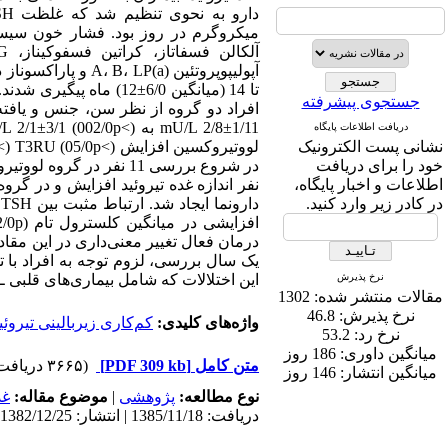
میکروگرم در روز بود. فشار خون سیستول
جستجوی پیشرفته
دریافت اطلاعات پایگاه
نشانی پست الکترونیک
خود را برای دریافت
اطلاعات و اخبار پایگاه،
نفر اندازه غده تیروئید افزایش و در گروه
در کادر زیر وارد کنید.
یک سال بررسی، لزوم توجه به افراد با تش
نرخ پذیرش
این اختلالات که شامل بیماری‌های قلبی 
مقالات منتشر شده:
1302
نرخ پذیرش:
46.8
واژه‌های کلیدی:
کم‌کاری زیربالینی تیروئی
نرخ رد:
53.2
میانگین داوری:
186 روز
متن کامل
[PDF 309 kb]
(۳۶۶۵ دریافت)
میانگین انتشار:
146 روز
نوع مطالعه:
پژوهشی
|
موضوع مقاله:
غد
دریافت: 1385/11/18 | انتشار: 1382/12/25