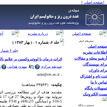
[
صفحه اصلی
]
بخش‌های اصلی
جلد ۶، شماره ۱ - ( بهار ۱۳۸۳ )
صفحه اصلی
جلد ۶ شماره ۱ صفحات ۳۷-۲۷
اطلاعات نشریه
آرشیو مجله و مقالات
اثرات درمان با لووتیروکسین بر علایم با
برای نویسندگان
صدیقه مرادی
،
مهدی هدایتی
برای داوران
azizi@erc.ac.ir
،
ثبت نام و اشتراک
تماس با ما
چکیده:
(۳۳۵۴۴ مشاهده)
تسهیلات پایگاه
مقدمه: هدف از این مطالعه بررسی اثر د
پست الکترونیک
ضد تیروئید، بیماران به طور تصادفی به 
جستجو در پایگاه