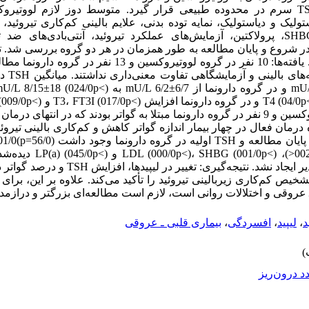
یک و دیاستولیک، نمایه توده بدنی، علایم بالینی کم‌کاری تیروئی
آلکالن فسفاتاز، کراتین فسفوکیناز، SHBG، پرولاکتین، آزمایش‌های عملکرد تیروئید، آنتی‌باد
تا 14 (میانگین 6/0±12) ماه پیگیری شدند. یافته‌ها: 10 نفر در گروه لووت
افراد دو گ
در شروع بررسی 11 نفر در گروه لووتیروکسین و 9 نفر در گروه دارونما مبتلا به گواتر بودند که در
 درمان فعال در چهار بیمار اندازه گواتر کاهش و کم‌کاری بالینی تیروئی
افزایشی در میانگین کلسترول تام
درمان فعال تغییر معنی‌داری در این مقادیر ایجاد نشد.
خیص کم‌کاری زیربالینی تیروئید را تأکید می‌کند. علاوه بر این، برای
ـ عروقی و اختلالات روانی است، لازم است مطالعه‌ای بزرگتر و درازمد
د
،
لیپید
،
افسردگی
،
بیماری قلبی ـ عروقی
د درون‌ریز