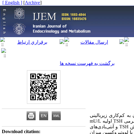
[ English ]
]
Archive
[
برگشت به فهرست نسخه ها
به کم‌کاری زیربالینی
تیروئید بود. مواد و روش‌ها: 27 فرد 17 تا 61 ساله با میانگین سنی 5/13±38 سال (8 مرد و 19 زن) و غلظت سرمی TSH اولیه mU/L
3/16-5 و (میانگین 2/5±4/8) و FT4I طبیعی وارد مطالعه شدند. پس از همسان‌سازی از نظر سن، میزان افزایش TSH و آنتی‌بادی‌های
Download citation:
 با لووتیروکسین میزان