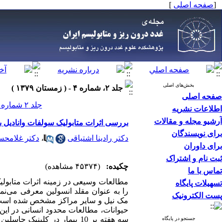
[
صفحه اصلی
]
بخش‌های اصلی
جلد ۲، شماره ۴ - ( زمستان ۱۳۷۹ )
صفحه اصلی
جلد ۲ شماره ۴ صفحات ۲۱۹-۲۱۵
اطلاعات نشریه
آرشیو مجله و مقالات
بررسی اثرات متابولیک سولفات وانادیل بر 
برای نویسندگان
دکتر رادینا اشتیاقی
،
دکتر غلامحس
برای داوران
ثبت نام و اشتراک
چکیده:
(۴۵۳۷۴ مشاهده)
تماس با ما
مطالعات وسیعی در زمینه اثرات متابولیک
تسهیلات پایگاه
پست الکترونیک
سه هفته بر 10 بیمار در کل
جستجو در پایگاه