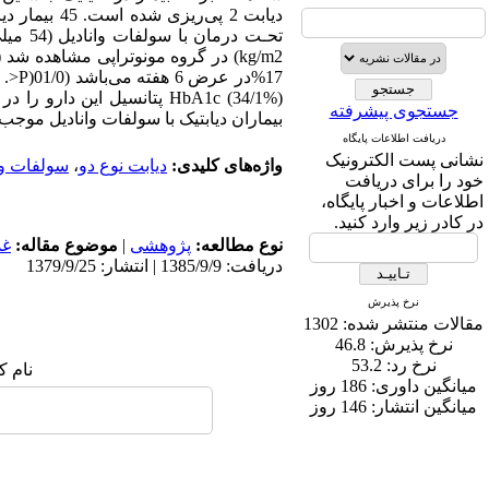
جستجوی پیشرفته
بیماران دیابتیک با سولفات وانادیل موجب به
دریافت اطلاعات پایگاه
نشانی پست الکترونیک
واژه‌های کلیدی:
دیابت نوع دو
،
سولفات وا
خود را برای دریافت
اطلاعات و اخبار پایگاه،
در کادر زیر وارد کنید.
نوع مطالعه:
پژوهشی
|
موضوع مقاله:
غد
دریافت: 1385/9/9 | انتشار: 1379/9/25
نرخ پذیرش
مقالات منتشر شده:
1302
نرخ پذیرش:
46.8
نرخ رد:
53.2
نام ک
میانگین داوری:
186 روز
میانگین انتشار:
146 روز