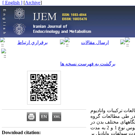
[ English ]
]
Archive
[
برگشت به فهرست نسخه ها
لعات ترکیبات وانادیوم
روفیل لیپیدها در طی مطالعات گروه
دیل بر دستگاههای مختلف بدن در
حیوانات، مطالعات محدود انسانی در این زمینه برنامه‌ریزی شد.7،6 اثرات درمانی نمکهای وانادیم بر دیابت ملیتوس نوع 1 و 2 به مدت
Download citation:
 مدت سولفات وانادیل بر