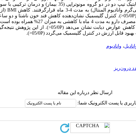
kg/m2) در گروه مونوتراپی مشاهده شد (05/0P<). کنترل گلیسمیک نشان‌دهنده کاهش قند خون ناشت
17%در عرض 6 هفته می‌باشد (01/0(P<. مصرف دارو به مدت 4 
HbA1c (34/1%) پتانسیل این دارو را در کاهش عوارض دیابت نشان می‌
بود قابل ارزش در کنترل گلیسمیک می‌گردد (05/0P<).
نادیل
،
وانادیوم
د درون‌ریز
ارسال نظر درباره این مقاله
اربری یا پست الکترونیک شما: