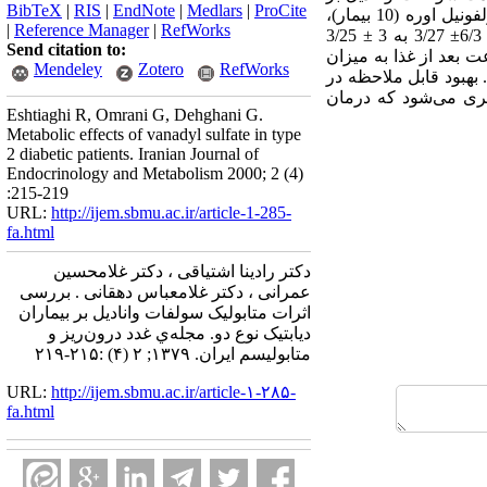
BibTeX
|
RIS
|
EndNote
|
Medlars
|
ProCite
دیابت 2 پی‌ریزی شده است. 45 بیمار دیابتیک تیپ دو در دو گروه مونوتراپی (35 بیمار) و درمان ترکیبی با سولفونیل اوره (10 بیمار)،
|
Reference Manager
|
RefWorks
تحـت درمان با سولفات وانادیل (54 میلی‌گرم وانادیوم المنتال) به مدت 4-3 ماه قرارگرفتند. کاهش BMI (از 6/3± 3/27 به 3 ± 3/25
Send citation to:
ا و دو ساعت بعد از غذا به میزان
Mendeley
Zotero
RefWorks
ماه با کاهشی به میزان 27% همراه بوده است. بهبود قابل ملاحظه در
دهد (05/0P<). از این پژوهش نتیجه‌گیری می‌شود که درمان
Eshtiaghi R, Omrani G, Dehghani G.
Metabolic effects of vanadyl sulfate in type
2 diabetic patients. Iranian Journal of
Endocrinology and Metabolism 2000; 2 (4)
:215-219
URL:
http://ijem.sbmu.ac.ir/article-1-285-
fa.html
دکتر رادینا اشتیاقی ، دکتر غلامحسین
عمرانی ، دکتر غلامعباس دهقانی . بررسی
اثرات متابولیک سولفات وانادیل بر بیماران
دیابتیک نوع دو. مجله‌ي غدد درون‌ريز و
متابوليسم ايران. ۱۳۷۹; ۲ (۴) :۲۱۵-۲۱۹
URL:
http://ijem.sbmu.ac.ir/article-۱-۲۸۵-
fa.html