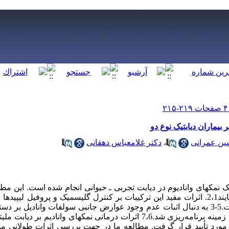
بیماران دیابتیک نوع دو
ین عمرانی
،
دکتر غلامعباس دهقانی
 نمکهای وانادیوم در دیابت تجربی‌ ـ حیوانی انجام شده است. این مطا
را به عنوان مقلد انسولین معرفی می‌نمایند2،1. اثرات مفید این ترکیبات بر کنترل گلیسمیک و پ
مک نیل و سایر مراکز مشخص شده است.5-3 به دنبال اثبات عدم وجود عوارض جانبی سولفات وانا
ینیک جاسلین مورد تأیید قرار گرفت. مطالعه ما در جهت بررسی اثرات طولانی