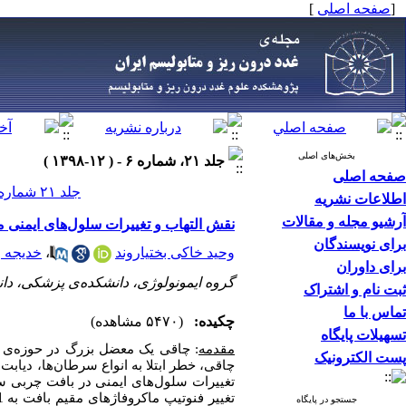
[
صفحه اصلی
]
بخش‌های اصلی
جلد ۲۱، شماره ۶ - ( ۱۲-۱۳۹۸ )
صفحه اصلی
جلد ۲۱ شماره ۶ صفحات ۳۹۹-۳۸۵
اطلاعات نشریه
آرشیو مجله و مقالات
نقش التهاب و تغییرات سلول‌های ایمنی م
برای نویسندگان
وحید خاکی بختیاروند
،
خدیجه 
برای داوران
گروه ایمونولوژی، دانشکده‌ی پزشکی، دان
ثبت نام و اشتراک
تماس با ما
چکیده:
(۵۴۷۰ مشاهده)
تسهیلات پایگاه
مقدمه
: چاقی یک معضل بزرگ در حوزه‌ی 
پست الکترونیک
چاقی، خطر ابتلا به انواع سرطان‌ها، دیاب
تغییرات سلول‌های ایمنی در بافت چربی س
1
تغییر فنوتیپ ماکروفاژهای مقیم بافت به
جستجو در پایگاه