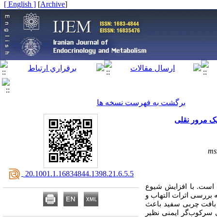
[ English ]
]
Archive
[
برگشت به فهرست نسخه ها
یک مرور نقلی
ms
‎ 20.1001.1.16834844.1398.21.6.5.5
 است. با افزایش شیوع
ه بررسی اثرات التهاب و
 بافت چربی سفید باعث
ی سرکوب‌گر ایمنی نظیر