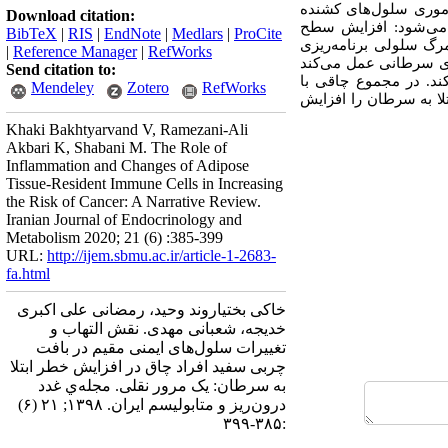
موری سلول‌های کشنده
Download citation:
ن می‌شود: افزایش سطح
BibTeX
|
RIS
|
EndNote
|
Medlars
|
ProCite
مرگ سلولی برنامه‌ریزی
|
Reference Manager
|
RefWorks
‌های سرطانی عمل می
کند
Send citation to:
ند. در مجموع چاقی با
Mendeley
Zotero
RefWorks
لا به سرطان را افزایش
Khaki Bakhtyarvand V, Ramezani-Ali
Akbari K, Shabani M. The Role of
Inflammation and Changes of Adipose
Tissue-Resident Immune Cells in Increasing
the Risk of Cancer: A Narrative Review.
Iranian Journal of Endocrinology and
Metabolism 2020; 21 (6) :385-399
URL:
http://ijem.sbmu.ac.ir/article-1-2683-
fa.html
خاکی بختیاروند وحید، رمضانی علی اکبری
خدیجه، شعبانی مهدی. نقش التهاب و
تغییرات سلول‌های ایمنی مقیم در بافت
چربی سفید افراد چاق در افزایش خطر ابتلا
به سرطان: یک مرور نقلی. مجله‌ي غدد
درون‌ريز و متابوليسم ايران. ۱۳۹۸; ۲۱ (۶)
:۳۸۵-۳۹۹