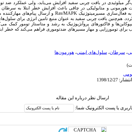
ر میلوئیدی در بافت چربی سفید افزایش می‌یابد، ولی عملکرد ضد تو
یرات هورمونی و متابولیکی در چاقی باعث افزایش خطر ابتلا به سرطا
Ras/MAPK
به فعال‌سازی مسیرمیتوژنیک
و ارسال پیام‌های مهارکننده 
ردد. هم‌چنین بافت چربی سفید به عنوان منبع تامین انرژی برای سلول
پوکاین
ها و فاکتورهای پروآنژیوژنیک به رشد و متاستاز تومور کمک می
ک
 برای تومورزایی و مهار مسیرهای ضدتوموری فراهم می
کند که خطر ابت
ی
،
سرطان
،
سلول‌های ایمنی
،
هورمون‌ها
ومى
ارسال نظر درباره این مقاله
اربری یا پست الکترونیک شما: