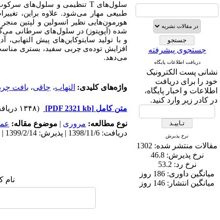
T
سلول‌های
تنظیمی و سلول‌های سرکوب‌گ
طبیعی مهار می‌شود.
علاوه‌ براین، تغی
هورمون‌هایی نظیر انسولین و لپتین منجر 
شده (آپوپتوز) در سلول‌های سرطانی می‌گ
و با تولید سایتوکاین‌های پیش التهابی، آدی
افزایش توده‌ی چربی سفید، بستری مناسب
جستجوی پیشرفته
می
دهد.
دریافت اطلاعات پایگاه
نشانی پست الکترونیک
خود را برای دریافت
واژه‌های کلیدی:
التهاب
،
چاقی
،
بافت چرب
اطلاعات و اخبار پایگاه،
در کادر زیر وارد کنید.
متن کامل
[PDF 2321 kb]
(۱۳۴۸ دریافت)
نوع مطالعه:
مروری
|
موضوع مقاله:
عم
دریافت: 1398/11/6 | پذیرش: 1399/2/14 | انتشار: 1398/12/27
نرخ پذیرش
مقالات منتشر شده:
1302
نرخ پذیرش:
46.8
نرخ رد:
53.2
میانگین داوری:
186 روز
نام ک
میانگین انتشار:
146 روز