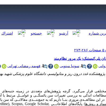
ان پلی‌کیستیک: یک مرور نظام‌مند
وانی
،
سونیا مینویی
،
فهیمه رمضانی تهرانی
، پژوهشکده غدد درون ریز و متابولیسم، دانشگاه علوم پزشکی شهید ب
ختلفی قرار می‌گیرد. گرچه پژوهش‌های متعددی در زمینه جنبه‌های 
طالعات اندکی به بررسی تغییرات سن یائسگــی و عوامـــل مرتبط با آن در
در این مطالعــه‌ی مروری بنــا داریم که به جمع‌بنـــدی مقالاتــی که سن یائس
line), Scopus, Google Scholar,
واد و روش‌ها
: پایگاه
های اطلاعاتـــی