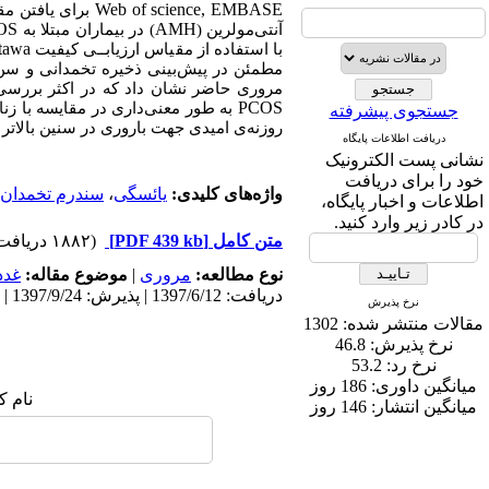
Web of science, EMBASE
برای یافتن مق
OS
AMH
آنتی‌مولرین (
) در بیماران مبتلا به
tawa
با استفاده از مقیاس ارزیابــی کیفیت
مطمئن در پیش‌بینی ذخیره تخمدانی و سن 
مروری حاضر نشان داد که در اکثر بررسی
PCOS
به طور معنی‌داری در مقایسه با زن
جستجوی پیشرفته
روزنه‌ی امیدی جهت باروری در سنین بالاتر زن
دریافت اطلاعات پایگاه
نشانی پست الکترونیک
خود را برای دریافت
واژه‌های کلیدی:
یائسگی
،
سندرم تخمدان 
اطلاعات و اخبار پایگاه،
در کادر زیر وارد کنید.
متن کامل
[PDF 439 kb]
(۱۸۸۲ دریافت)
نوع مطالعه:
مروری
|
موضوع مقاله:
غدد
دریافت: 1397/6/12 | پذیرش: 1397/9/24 | انتشار: 1397/11/26
نرخ پذیرش
مقالات منتشر شده:
1302
نرخ پذیرش:
46.8
نرخ رد:
53.2
میانگین داوری:
186 روز
نام ک
میانگین انتشار:
146 روز