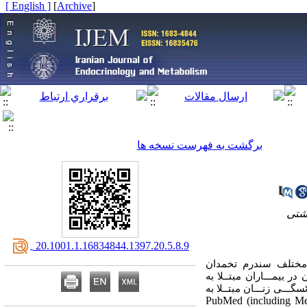
[ English ]
]
Archive
[
برگشت به فهرست نسخه ها
هشتی
‎ 20.1001.1.16834844.1397.20.5.8.9
مختلف
سندرم تخمدان
 بیمـــاران مبتــلا به
گـــی زنـــان مبتــلا به
PubMed (including Med