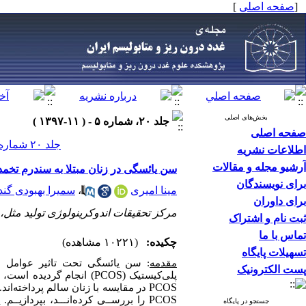
[
صفحه اصلی
]
بخش‌های اصلی
جلد ۲۰، شماره ۵ - ( ۱۱-۱۳۹۷ )
صفحه اصلی
جلد ۲۰ شماره ۵ صفحات ۲۸۶-۲۷۳
اطلاعات نشریه
آرشیو مجله و مقالات
سن یائسگی در زنان مبتلا به سندرم تخمد
برای نویسندگان
مینا امیری
،
سمیرا بهبودی گند
برای داوران
مرکز تحقیقات اندوکرینولوژی تولید مثل
ثبت نام و اشتراک
تماس با ما
چکیده:
(۱۰۲۲۱ مشاهده)
تسهیلات پایگاه
مقدمه
: سن یائسگی تحت تاثیر عوامل م
پست الکترونیک
(PCOS)
پلی‌کیستیک
انجام گردیده است، م
PCOS
در مقایسه با زنان سالم پرداخته‌اند. 
PCOS
را بررســی کرده‌انـــد، بپردازیــم.
م
جستجو در پایگاه