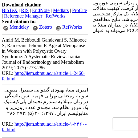
اس میزان سرمی هورمون
Download citation:
حلیل قرار گرفت. کیفیت مقالات
BibTeX
|
RIS
|
EndNote
|
Medlars
|
ProCite
A
، یک مارکر تشخیصی
|
Reference Manager
|
RefWorks
ی‌باشد. نتایج مطالعه‌ی
Send citation to:
AM
در بیماران مبتلا به
Mendeley
Zotero
RefWorks
PCO
می‌تواند به عنوان
Amiri M, Behboudi Gandevani S, Minooee
S, Ramezani Tehrani F. Age at Menopause
in Women with Polycystic Ovary
Syndrome: A Systematic Review. Iranian
Journal of Endocrinology and Metabolism
2019; 20 (5) :273-286
URL:
http://ijem.sbmu.ac.ir/article-1-2460-
fa.html
امیری مینا، بهبودی گندوانی سمیرا، مینویی
سونیا، رمضانی تهرانی فهیمه. سن یائسگی
در زنان مبتلا به سندرم تخمدان پلی‌کیستیک:
یک مرور نظام‌مند. مجله‌ي غدد درون‌ريز و
متابوليسم ايران. ۱۳۹۷; ۲۰ (۵) :۲۷۳-۲۸۶
URL:
http://ijem.sbmu.ac.ir/article-۱-۲۴۶۰-
fa.html