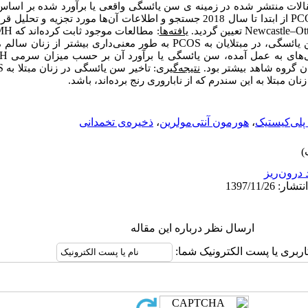
الات منتشر شده در زمینه­ ی سن یائسگی واقعی یا برآورد شده بر اس
PC
از ابتدا تا سال 2018 جستجو و اطلاعات آن‌ها مورد تجزیه و ت
MH
Newcastle–Ot
تعیین گردید.
یافته‌ها
: مطالعات موجود ثابت کرده‌اند که
PCOS
یائسگی، در مبتلایان به
به طور معنی
داری بیشتر از زنان سالم م
H
های به عمل آمده، سن یائسگی یا برآورد آن بر حسب میزان سرمی
S
ان گروه شاهد بیشتر بود.
نتیجه‌گیری
: تاخیر سن یائسگی در زنان مبتلا به
.
ان مبتلا به این سندرم که از ناباروری رنج برده‌اند، باشد
پلی‌کیستیک
،
هورمون آنتی‌مولرین
،
ذخیره‌ی تخمدانی
 درون‌ریز
ارسال نظر درباره این مقاله
اربری یا پست الکترونیک شما: