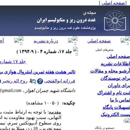
[
صفحه اصلی
]
بخش‌های اصلی
جلد ۱۷، شماره ۴ - ( ۹-۱۳۹۴ )
صفحه اصلی
جلد ۱۷ شماره ۴ صفحات ۳۲۴-۳۱۶
اطلاعات نشریه
آرشیو مجله و مقالات
تاثیر هشت هفته تمرین اینتروال هوازی بر سطوح آدیپونکتین س
برای نویسندگان
فرزانه ابوالفتحی
،
روح اله رنجبر
برای داوران
دانشگاه شهید چمران اهواز ،
9@gmail.com
ثبت نام و اشتراک
تماس با ما
چکیده:
(۱۰۰۵۰ مشاهده)
تسهیلات پایگاه
مقدمه
: با توجه به ارتباط مثبت
پست الکترونیک
التهابی، سبب بهبود مقاومت به ا
روی سطوح آدیپونکتین سرم، نیمر
نیمه تجربی، 18 زن مبتلا به دیابت نوع دو در شهر اهواز به طور تصادفی به دو گروه
جستجو در پایگاه