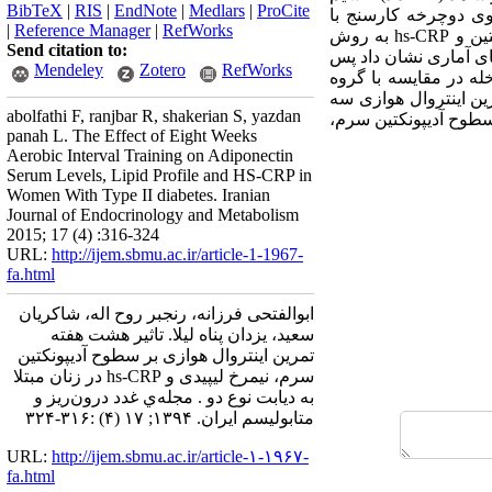
BibTeX
|
RIS
|
EndNote
|
Medlars
|
ProCite
وی دوچرخه کارسنج با
|
Reference Manager
|
RefWorks
hs-CRP
به روش
Send citation to:
ای آماری نشان داد پس
Mendeley
Zotero
RefWorks
له در مقایسه با گروه
ین اینتروال هوازی سه
abolfathi F, ranjbar R, shakerian S, yazdan
اثری بر سطوح آدیپونکتین سرم،
panah L. The Effect of Eight Weeks
Aerobic Interval Training on Adiponectin
Serum Levels, Lipid Profile and HS-CRP in
Women With Type II diabetes. Iranian
Journal of Endocrinology and Metabolism
2015; 17 (4) :316-324
URL:
http://ijem.sbmu.ac.ir/article-1-1967-
fa.html
ابوالفتحی فرزانه، رنجبر روح اله، شاکریان
سعید، یزدان پناه لیلا. تاثیر هشت هفته
تمرین اینتروال هوازی بر سطوح آدیپونکتین
سرم، نیمرخ لیپیدی و hs-CRP در زنان مبتلا
به دیابت نوع دو . مجله‌ي غدد درون‌ريز و
متابوليسم ايران. ۱۳۹۴; ۱۷ (۴) :۳۱۶-۳۲۴
URL:
http://ijem.sbmu.ac.ir/article-۱-۱۹۶۷-
fa.html