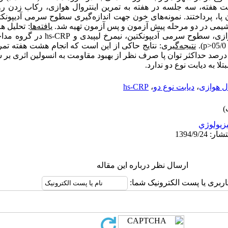
 هفته، سه جلسه در هفته به تمرین اینتروال هوازی، رکاب زدن ر
یوشیمی در دو مرحله پیش آزمون و پس آزمون تهیه شد.
یافته‌ها
: تحلیل ه
ازی، سطوح سرمی آدیپونکتین، نیمرخ لیپیدی و
hs-CRP
در گروه مداخ
p
).
نتیجه‌گیری
: نتایج حاکی از این است که انجام هشت هفته تمر
لسه در هفته و با شدت 65 تا 80 درصد حداکثر توان پا صرف نظر از بهبود مقاومت به انسولین 
تلا به دیابت نوع دو ندارد.
ال هوازی
،
دیابت نوع دو
،
hs-CRP
زيولوژي
ارسال نظر درباره این مقاله
اربری یا پست الکترونیک شما: