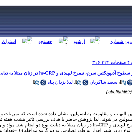
رم، نیمرخ لیپیدی و hs-CRP در زنان مبتلا به دیابت نوع دو
،
سعید شاکریان
،
لیلا یزدان پناه
f.abolfathi6
 بین التهاب و مقاومت به انسولین، نشان داده شده است که تمرینات
نسولین می‌شوند، لذا پژوهش حاضر با هدف بررسی تاثیر هشت هفته تمر
خ لیپیدی و
hs-CRP
در زنان مبتلا به دیابت نوع دو انجام شد.
مواد و 