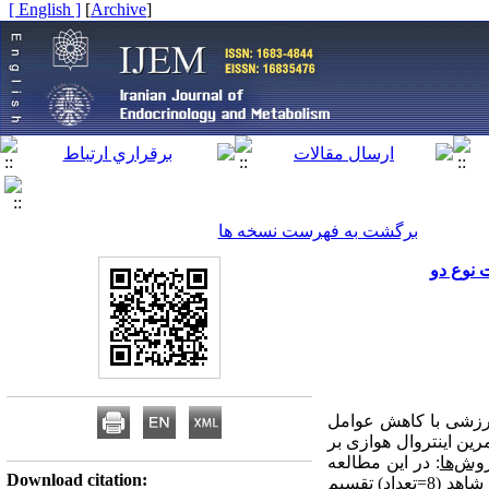
[ English ]
]
Archive
[
برگشت به فهرست نسخه ها
 ورزشی با کاهش عوامل
ین اینتروال هوازی بر
روش‌ها
:
در این مطالعه
Download citation:
مداخله (10=تعداد) و شاهد (8=تعداد) تقسیم