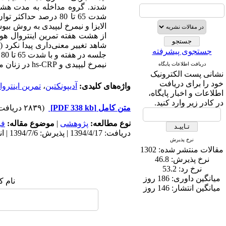
شدند. گروه مداخله به مدت هشت
شدت 65 تا 80 درصد حداکثر توان پا، پرداختند. نمونه‌های خون جهت اندازه‌گیری سطوح سرمی آدیپونکتین و
الایزا و نیمرخ لیپیدی به روش ب
از هشت هفته تمرین اینتروال هو
شاهد تغییر معنی‌داری پیدا نکرد ( 05/0<
جستجوی پیشرفته
ج
نیمرخ لیپیدی و
hs-CRP
در زنان مب
دریافت اطلاعات پایگاه
نشانی پست الکترونیک
خود را برای دریافت
واژه‌های کلیدی:
آدیپونکتین
،
تمرین اینترو
اطلاعات و اخبار پایگاه،
در کادر زیر وارد کنید.
متن کامل
[PDF 338 kb]
(۲۸۳۹ دریافت)
نوع مطالعه:
پژوهشی
|
موضوع مقاله:
في
دریافت: 1394/4/17 | پذیرش: 1394/7/6 | انتشار: 1394/9/24
نرخ پذیرش
مقالات منتشر شده:
1302
نرخ پذیرش:
46.8
نرخ رد:
53.2
میانگین داوری:
186 روز
نام ک
میانگین انتشار:
146 روز