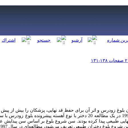
الوگ‌های GnRH برای درمان بلوغ زودرس و اثر آن برای حفظ قد نهایی، پزشکان را بیش ا