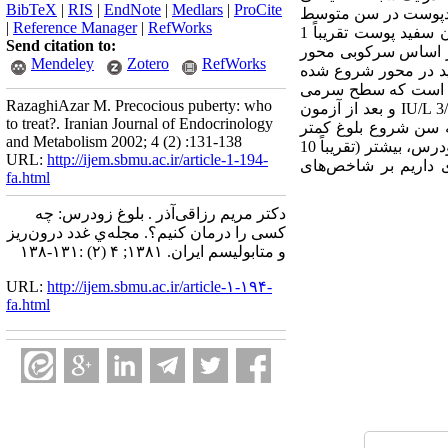
BibTeX
|
RIS
|
EndNote
|
Medlars
|
ProCite
ر دختران سفیدپوست در سن متوسط
|
Reference Manager
|
RefWorks
82/1±96/9 سال و در دختران سیاهپوست در سن متوسط 93/1±87/8 سال اتفاق می‌افتد که این امر در دختران سفید پوست تقریباً 1
Send citation to:
حقیقی بر اساس سرکوبی محور
Mendeley
Zotero
RefWorks
ه گنادوتروپین (GnRH) است، فعالیت بلوغ باید در محور شروع شده
باشد که این درمان مؤثر باشد. تفسیر سطح LH و FSH بستگی به متد اندازه‌گیری دارد. جدیدترین روش ICMA است که سطح سرمی
RazaghiAzar M. Precocious puberty: who
کمتر ولی حساسیت بیشتری نسبت به روش‌های قدیمی RIA دارد. با روش جدید ICMA، basal LH بیشتر از IU/L 3/0 و بعد از آزمون
to treat?. Iranian Journal of Endocrinology
د بلوغ زودرس باشد. هر چه سن شروع بلوغ کمتر
and Metabolism 2002; 4 (2) :131-138
باشد، مدت بلوغ و مدت جهش رشد بیشتر است. متوسط افزایش قد بعد از قاعدگی برای دختران با قاعدگی زودرس، بیشتر (تقریباً 10
URL:
http://ijem.sbmu.ac.ir/article-1-194-
 است. در این مقاله مروری داریم بر شاخص‌های
fa.html
دکتر مریم رزاقی‌آذر . بلوغ زودرس: چه
کسی را درمان کنیم؟. مجله‌ي غدد درون‌ريز
و متابوليسم ايران. ۱۳۸۱; ۴ (۲) :۱۳۱-۱۳۸
URL:
http://ijem.sbmu.ac.ir/article-۱-۱۹۴-
fa.html