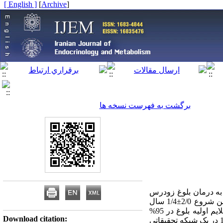
[ English ]
]
Archive
[
برگشت به فهرست نسخه ها
ز پیش به درمان بلوغ زودرس
ایدیوپاتیک ترغیب کرده است. در سال 1999 در یک مطالعه 20 دختر با نوع آهسته پیشرونده بلوغ زودرس با سن شروع 2/0±1/4 سال
گزارش شدند که بدون هیچ درمانی قد نهایی طبیعی پیدا کرده بودند. سن شروع بلوغ بر اساس سن پیدایش علایم اولیه بلوغ در 95%
Download citation:
اجتماع یا دو انحراف معیار زیر متوسط سن شروع بلوغ دختران طبیعی تعریف می‌شود، مطالعه‌ای در سال 1997 در یک شبکه تحقیقاتی