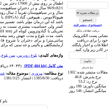
سال و در سی
جستجوی پیشرفته
دریافت اطلاعات پایگاه
نشانی پست الکترونیک
خود را برای دریافت
اطلاعات و اخبار پایگاه،
آزمایشگاهی و بالینی و حد سنی که برای 
در کادر زیر وارد کنید.
واژه‌های کلیدی:
بلوغ زودرس
،
سن بلوغ
،
متن کامل
[PDF 484 kb]
(۶۴۰۳۳ دریافت)
نرخ پذیرش
مقالات منتشر شده:
1302
نوع مطالعه:
مروری
|
موضوع مقاله:
غدد
نرخ پذیرش:
46.8
دریافت: 1385/8/30 | انتشار: 1381/3/25
نرخ رد:
53.2
میانگین داوری:
186 روز
میانگین انتشار:
146 روز
نام ک