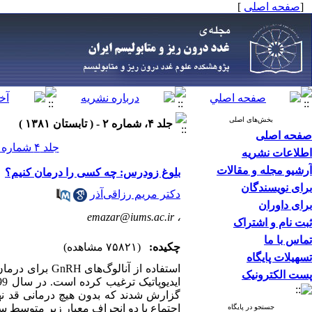
[
صفحه اصلی
]
بخش‌های اصلی
جلد ۴، شماره ۲ - ( تابستان ۱۳۸۱ )
صفحه اصلی
جلد ۴ شماره ۲ صفحات ۱۳۸-۱۳۱
اطلاعات نشریه
آرشیو مجله و مقالات
بلوغ زودرس: چه کسی را درمان کنیم؟
برای نویسندگان
دکتر مریم رزاقی‌آذر
برای داوران
emazar@iums.ac.ir
،
ثبت نام و اشتراک
تماس با ما
چکیده:
(۷۵۸۲۱ مشاهده)
تسهیلات پایگاه
استفاده از آن
پست الکترونیک
جستجو در پایگاه