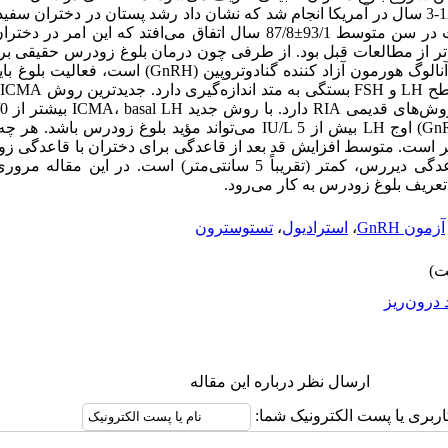
اطفال بر روی بیش از 17000 دختر بین 12-3 سال در آمریکا انجام شد که نشان داد رشد پستان د
اهپوستان تقریباً 2 سال زودتر از مطالعات قبل بود. از طرفی چون درمان بلوغ زودرس 
هیپوتالاموس ـ هیپوفیزـ گناد (HPGA) با آنالوگ هورمون آزاد کنند
تحریکی با گنادوتروپین کوتاه اثر (GnRH test) اوج LH بیش از IU/L 5 می‌تواند مؤی
سانتی‌متر) و برای دختران با شروع قاعدگی دیررس، کمتر (تقریباً 5 سانتی‌متر)
تعریف بلوغ زودرس به کار می‌رود.
آزمون GnRH
،
استرادیول
،
تستوسترون
 درون‌ریز
ارسال نظر درباره این مقاله
اربری یا پست الکترونیک شما: