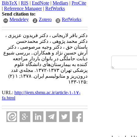
BibTeX
|
RIS
|
EndNote
|
Medlars
|
ProCite
|
Reference Manager
|
RefWorks
Send citation to:
Mendeley
Zotero
RefWorks
دکتر باقر لاریجانی ، دکتر فریدون عزیزی ،
دکتر محمد پژوهی ، دکتر محمدحسن
باستان حق ، دکتر وجیه مرصوصی ، دکتر
آرش حسین نژاد و همکاران.. بررسی شیوع
دیابت حاملگی در بانوان باردار مراجعه
کننده به بیمارستان‌های دانشگاه علوم
پزشکی تهران ۱۳۷۳-۱۳۷۲. مجله‌ي غدد
درون‌ريز و متابوليسم ايران. ۱۳۷۸; ۱ (۲)
:۱۲۵-۱۳۳
URL:
http://ijem.sbmu.ac.ir/article-۱-۱۷-
fa.html