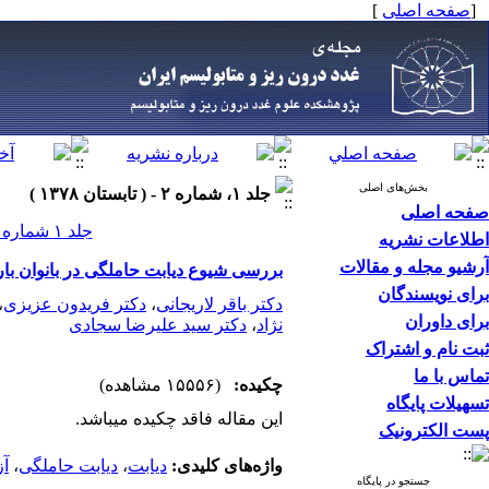
[
صفحه اصلی
]
بخش‌های اصلی
جلد ۱، شماره ۲ - ( تابستان ۱۳۷۸ )
صفحه اصلی
جلد ۱ شماره ۲ صفحات ۱۳۳-۱۲۵
اطلاعات نشریه
آرشیو مجله و مقالات
بررسی شیوع دیابت حاملگی در بانوان باردار 
برای نویسندگان
دکتر باقر لاریجانی
،
دکتر فریدون عزیزی
،
برای داوران
نژاد
،
دکتر سید علیرضا سجادی
ثبت نام و اشتراک
تماس با ما
چکیده:
(۱۵۵۵۶ مشاهده)
تسهیلات پایگاه
این مقاله فاقد چکیده می​باشد.
پست الکترونیک
واژه‌های کلیدی:
دیابت
،
دیابت حاملگی
،
آز
جستجو در پایگاه