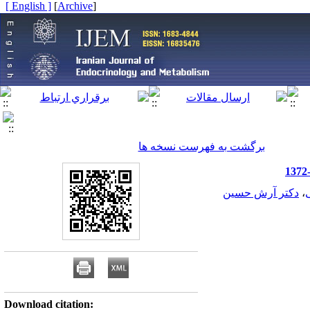
[ English ]
]
Archive
[
برگشت به فهرست نسخه ها
،
دکتر آرش حسین
Download citation: