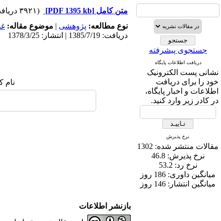
متن کامل
[PDF 1395 kb]
(۳۹۲۱ دریافت)
نوع مطالعه:
پژوهشی
|
موضوع مقاله:
غد
دریافت: 1385/7/19 | انتشار: 1378/3/25
جستجوی پیشرفته
دریافت اطلاعات پایگاه
نشانی پست الکترونیک
خود را برای دریافت
نام ک
اطلاعات و اخبار پایگاه،
در کادر زیر وارد کنید.
نرخ پذیرش
مقالات منتشر شده:
1302
نرخ پذیرش:
46.8
نرخ رد:
53.2
میانگین داوری:
186 روز
میانگین انتشار:
146 روز
بازنشر اطلاعات