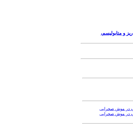
یز و متابولیسم،
روپ در موش صحرایی
روپ در موش صحرایی