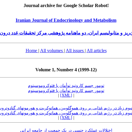
Journal archive for Google Scholar Robot!
Iranian Journal of Endocrinology and Metabolism
ریز و متابولیسم ایران، دو ماهنامه پژوهشی مرکز تحقیقات غدد درون‌ر
Home
|
All volumes
|
All issues
|
All articles
Volume 1, Number 4 (1999-12)
تومور جسم کاروتید توأمان با فئوکروموسیتوم
تومور جسم کاروتید توأمان با فئوکروموسیتوم
|
[XML]
|
ینیوم زیاد در رژیم غذایی بر روی هموگلوبین، هماتوکریت و هورمونهای گنادوت
ینیوم زیاد در رژیم غذایی بر روی هموگلوبین، هماتوکریت و هورمونهای گنادوت
|
[XML]
|
اختلالات عملکرد جنسی در یک جمعیت از جامعه ایرانی