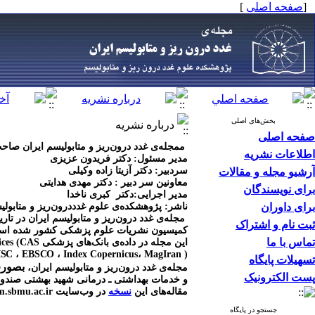
[
صفحه اصلی
]
بخش‌های اصلی
درباره نشریه
صفحه اصلی
م
مجله‌ی غدد درون‌ریز و متابولیسم ایران صاح
اطلاعات نشریه
مدیر مسئول: دکتر فریدون عزیزی
سردبیر: دکتر آزیتا زاده وکیلی
آرشیو مجله و مقالات
معاونین سر دبیر :
دکتر مهدی هدایتی
برای نویسندگان
مدیر اجرایی:دکتر کبری ناخدا
برای داوران
ناشر: پژوهشکده‌ی ‌‌علوم غدددرون‌ریز و متابو
ثبت نام و اشتراک
کمیسیون نشریات علوم پزشکی کشور شده ا
تماس با ما
این مجله در داده‌ی بانک‌های پزشکی EMRO، Embase، Chemical Abstracts Services (CAS
(
Index Copernicus، MagIran، و SID
، Scopus ، ISC ، EBSCO ، نمایه می‌گردد
تسهیلات پایگاه
بصورت مداوم (ous
مجله‌ی غدد درون‌ریز و متابولیسم ایران،
پست الکترونیک
و خدمات بهداشتی ـ درمانی شهید بهشتی صندوق پستی: ۴۷۶۳-۱۹۳۹۵، تلفن: ۲۲۴۳۲۵۰۰ تلفکس: ۴۱۸۹۴۲
مقاله‌‌‌های این
نسخه
در وب‌سایت
m.sbmu.ac.ir
جستجو در پایگاه