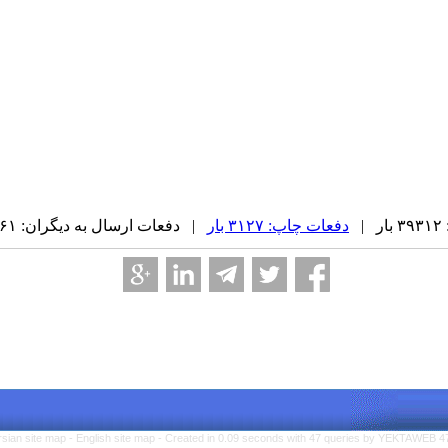
|
دفعات چاپ: ۳۱۲۷ بار
| دفعات ارسال به دیگران: ۳۶۱ بار |
rsian site map -
English site map
- Created in 0.09 seconds with 47 queries by YEKTAWEB 4