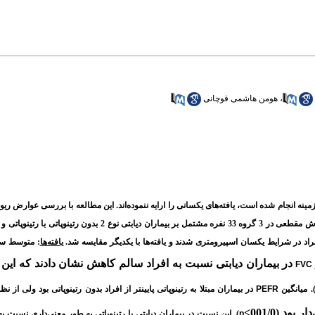
،
هومن هاشمی قوچانی
ه انجام شده است، یافته‌های یکسانی را ارایه ننموده‌اند. این مطالعه با بررسی عوارض ریوی 
: این مطالعه به روش مقطعی در 3 گروه 33 نفره مشتمل بر بیماران دیابتی نوع
راد در شرایط یکسان اسپیرومتری شدند و یافته‌ها با یکدیگر مقایسه شد.
یافته‌ها
: متوسط سن
در بیماران دیابتی نسبت به افراد سالم کاهش نشان دادند که این
FVC
. میانگین
PEFR
در بیماران مبتلا به رتینوپاتی پایینتر از افراد بدون رتینوپاتی بود ولی از نظر
د (001/0>
p
). این نسبت در بیماران دیابتی با رتینوپاتی به طور معنی‌داری نسبت به