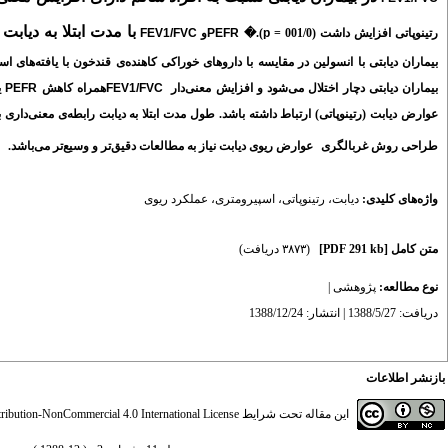
با مدت ابتلا به دیابت 
رتینوپاتی افزایش داشت (001/0 =
p
).
�
PEFR
و
FEV1/FVC
بیماران دیابتی با انسولین در مقایسه با داروهای خوراکی کاهنده‌ی قندخون با یافته‌های اسپیر
بیماران دیابتی دچار اختلال می‌شود و افزایش معنی‌دار
FEV1/FVC
همراه کاهش
PEFR
ی
عوارض دیابت (رتینوپاتی) ارتباط داشته باشد. طول مدت ابتلا به دیابت رابطه‌ی معنی‌داری 
طراحی روش غربالگری
عوارض ریوی دیابت نیاز به مطالعات دقیق‌تر و وسیع‌تر می‌باشد.
واژه‌های کلیدی:
دیابت
،
رتینوپاتی
،
اسپیرومتری
،
عملکرد ریوی
متن کامل
[PDF 291 kb]
(۳۸۷۳ دریافت)
نوع مطالعه:
پژوهشی
|
دریافت: 1388/5/27 | انتشار: 1388/12/24
بازنشر اطلاعات
این مقاله تحت شرایط
ibution-NonCommercial 4.0 International License