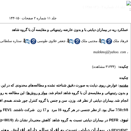
جلد ۱۱، شماره ۲ - ( ۱۲-۱۳۸۸ )
جلد ۱۱ شماره ۲ صفحات ۱۵۰-۱۴۳
عملکرد ریه در بیماران دیابتی با و بدون عارضه رتینوپاتی و مقایسه آن با گروه شاهد
فرهاد ملک
،
مجتبی ملک
،
جعفر علاوی طوسی
،
ستاره سلطانی
malekmoj@yahoo. com
،
چکیده:
(۳۱۳۳۴ مشاهده)
چکیده
مقدمه
: عوارض ریوی دیابت به صورت دقیق شناخته نشده و مطالعه‌های محدودی که در این زمین
و بدون رتینوپاتی و مقایسه‌ی آن با گروه شاهد انجام شد.
مواد و روش‌ها
انجام شد. بیماران دیابتی از نظر قد، وزن، سن و جنس با گروه کنترل جور شدند. همه‌ی اف
9/8±7/50 سال بود. از نظر جنسی در هر گروه 16 مرد
و 17 زن
شرکت داشتند.
FEV1
و
نبود.
PEFR
در بیماران دیابتی نسبت به گروه شاهد کاهش معنی‌دار نشان داد (001/0>
p
)
در بیماران دیابتی نسبت به افراد سالم دارای افزایش معنی‌دار بو
FEV1/FVC