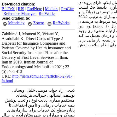
ایلام، دارای پرونده‌ی
Download citation:
وری داده‌ها چک ‌لیست
BibTeX
|
RIS
|
EndNote
|
Medlars
|
ProCite
آمار توصیفی (میانگین و
|
Reference Manager
|
RefWorks
: هشتصد بیمار وارد مطالعه شدند که %71/4 آن‌ها زن بودند. میانگین سنی بیماران به ترتیب 59/42
Send citation to:
 62742383 ریال برآورد شد. بیشترین هزینه مربوط به هزینه‌های
Mendeley
Zotero
RefWorks
بستری آن ­ها؛ برابر با 49794297 ریال (79/3درصد) و کمترین هزینه مربوط به تصویربرداری و برابر با 673148 ریال (1 درصد) بود. بین
ارتباط معنی‌داری وجود
Zabihirad J, Momeni K, Veisani Y,
 و درمان تحمیل می‌کند
Asadollahi K. Direct Costs of Type 2
ر نتیجه بار مالی برای
Diabetes for Insurance Companies and
نه‌های نظام سلامت نقش
Patients Covered by Health Insurance and
Social Security Insurance Plans after the
Delivery of First-Level Services in Ilam,
Iran in 2019. Iranian Journal of
Endocrinology and Metabolism 2021; 22
(5) :405-413
URL:
http://ijem.sbmu.ac.ir/article-1-2791-
fa.html
ذبیحی راد جواد، مومنی خلیل، ویسانی
یوسف، اسدالهی خیرالله. هزینه‌های
مستقیم بیماری دیابت نوع دو تحت پوشش
بیمه خدمات درمانی و تامین اجتماعی تا
پایان سطح یک خدمات برای سازمان‌های
بیمه‌گر و بیماران در شهرستان ایلام در سال