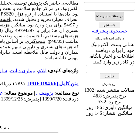
مطالعه‌ی حاضر یک پژوهش توصیفی-تحلیلی 
الکترونیک در مراکز جامع سلامت و تحت پو
SPSS20
بود. داده‌ها با استفاده از نرم‌افزار
انحراف معیار) تجزیه ‌و تحلیل شدند.
یافته‌ها
جستجوی پیشرفته
هزینه‌های مستقیم با جنسیت، سن، وضعیت تأ
دریافت اطلاعات پایگاه
p
نداشت
(0/05<
).
نتیجه‌گیری
: بر اساس یاف
نشانی پست الکترونیک
که هزینه‌های بستری و دارویی سهم عمده‌ای
خود را برای دریافت
بیماران و دولت قابل ‌ملاحظه است. بنابر
اطلاعات و اخبار پایگاه،
مهمی داشته باشد.
در کادر زیر وارد کنید.
واژه‌های کلیدی:
ایلام
،
بیماری دیابت
،
سازم
متن کامل
[PDF 1194 kb]
(۱۱۷۸ دریافت)
نرخ پذیرش
مقالات منتشر شده:
1302
نوع مطالعه:
پژوهشی
|
موضوع مقاله:
عم
نرخ پذیرش:
46.8
دریافت: 1399/7/20 | پذیرش: 1399/12/25 | انتشار: 1399/11/10
نرخ رد:
53.2
میانگین داوری:
186 روز
میانگین انتشار:
146 روز
نام ک