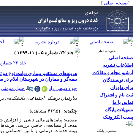
[
صفحه اصلی
]
بخش‌های اصلی
جلد ۲۲، شماره ۵ - ( ۱۱-۱۳۹۹ )
صفحه اصلی
جلد ۲۲ شماره ۵ صفحات ۴۱۳-۴۰۵
اطلاعات نشریه
آرشیو مجله و مقالات
هزینه‌های مستقیم بیماری دیابت نوع دو
بیمه‌گر و بیماران در شهرستان ایلام در سال 7
برای نویسندگان
برای داوران
جواد ذبیحی راد
،
خلیل مومنی
ثبت نام و اشتراک
دپارتمان پزشکی اجتماعی، دانشکده‌ی پزش
تماس با ما
تسهیلات پایگاه
چکیده:
(۴۶۹۵ مشاهده)
پست الکترونیک
مقدمه
: پیامدهای مالی ناشی از افزایش 
هدف از مطالعه‌‌ی حاضر، بررسی هزینه‌ها
بیمه خدمات درمانی و تامین اجتماعی بودند،ب
جستجو در پایگاه