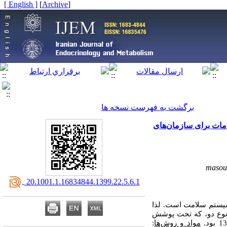
[ English ]
]
Archive
[
برگشت به فهرست نسخه ها
دمات برای سازمان‌های
masou
‎ 20.1001.1.16834844.1399.22.5.6.1
سیستم سلامت است. لذا
ت نوع دو، که تحت پوشش
مواد و روش‌ها
: