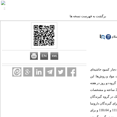
برگشت به فهرست نسخه ها
سلام
چار کمبود حاشیه‌ای
واد و روش‌ها: این
 دو گروه تقسیم شدند. به یک گروه دو روز در هفته
هر بار 250 mg روی تکمیلی (سولفات روی) و به گروه دیگر دارونما به مدت شش ماه داده شد. در ماه اول و ششم شیردهی نمونه خون و هر ماه نمونه شیر گرفته شد. یادآمد خوراک 24 ساعته و مشخصات
می اندازه‌گیری شد. یافته‌ها: پیروی مادران در مصرف کپسول‌ها، در کل 9/92 درصد و به تفکیک در گروه گیرندگان
4/ درصد بوده است. میانگین روی پلاسمای مادران در ماه اول و ششم شیردهی در گیرندگان روی تکمیلی به ترتیب 8/52±9/124 و 1/27±121 (38/0=p) و برای گیرندگان دارونما
به ترتیب 1/49±134 و 23±6/115 μg/dL (005/0=p) به دست آمد. میانگین غلظت روی شیر از ماه اول تا ششم در گیرندگان روی تکمیلی به ترتیب 138±310، 84±226، 79±182، 73±159، 54±111 و 64±118 و برای