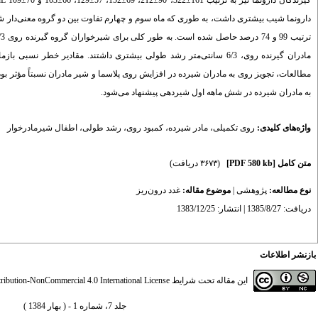
مادران گیرنده روی، 6/3 سانتی‌متر رشد طولی بیشتری داشتند. مقادیر خط
مطالعات، تجویز روی به مادران شیرده در افزایش روی پلاسما و شیر مادران نسبتاً مؤثر ب
به مادران شیرده در شش ماهه اول شیردهی پیشنهاد می‌شود.
واژه‌های کلیدی:
روی تکمیلی
،
مادر شیرده
،
کمبود روی
،
رشد طولی
،
اطفال شیرمادرخوار
متن کامل
[PDF 580 kb]
(۳۶۷۳ دریافت)
نوع مطالعه:
پژوهشی
|
موضوع مقاله:
غدد درون‌ریز
دریافت: 1385/8/27 | انتشار: 1383/12/25
بازنشر اطلاعات
این مقاله تحت شرایط
ibution-NonCommercial 4.0 International License
جلد 7، شماره 1 - ( بهار 1384 )