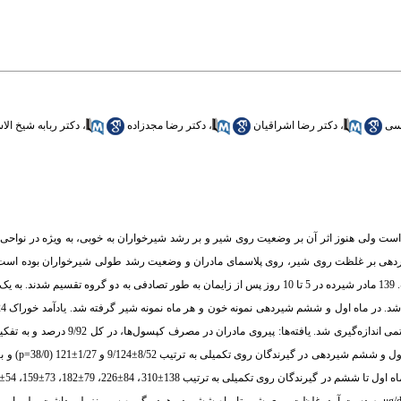
سی
،
دکتر رضا اشراقیان
،
دکتر رضا مجدزاده
،
دکتر ربابه شیخ الا
ست ولی هنوز اثر آن بر وضعیت روی شیر و بر رشد شیرخواران به خوبی، به ویژه در نواحی د
هی بر غلظت روی شیر، روی پلاسمای مادران و وضعیت رشد طولی شیرخواران بوده است. م
مطالعه از نوع کارآزمایی در فیلد بوده که به صورت دو سوکور در شهر یزد انجام گرفته است. 139 مادر شیرده در 5 تا 10 روز پس از زایمان به طور تصادفی به
انتروپومتریک شیرخواران و برخی متغیرها ثبت شد. روی به روش اسپکتروفتومتری جذب ات
روی و دارونما به ترتیب 1/91 و 94