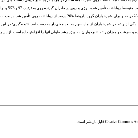
گیرندگان دارونما نیز به ترتیب 161±322، 90±212، 69±152، 57±129، 66±103 و 70±109 μg/dL به دست آمد. غلظت روی شیر تا ماه ششم در هردو گروه سیر نزول
دارونما شیب بیشتری داشت، به طوری که ما
ترتیب 99 و 74 درصد حاصل شده است. به طور کلی برای شیرخواران گروه گیرنده روی 28/3 درصد و برای شیرخواران گروه دارونما 26/4
ر نسبی بازماندگی از رشد در شیرخواران از ماه سوم به بعد معنی‌دار به دست آمد. نتیجه‌گیری: در 
وده و سرعت و میزان رشد شیرخواران، به ویژه رشد طولی آنها را افزایش داده است. از این ر
Creative Commons Attr
قابل بازنشر است.