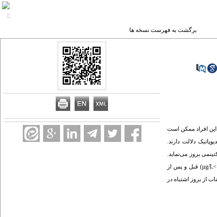
برگشت به فهرست نسخه ها
 این افراد ممکن است
پاتیک دلالت دارند.
رتبط با هیپرپرولاکتینمی بروز می‌نماید.
هدف از این مطالعه بررسی شیوع ماکروپرولاکتینمی در بیماران مبتلا به هیپرپرولاکتینمی است. مواد و روش‌ها: میزان پرولاکتین سرم در 113 بیمار با هیپرپرولاکتینمی (پرولاکتین‌µg/L< 28) قبل و پس از
ی و برای اجتناب از بروز اشتباه در