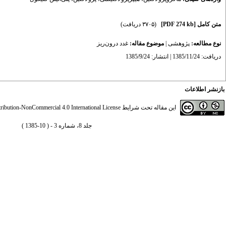
متن کامل
[PDF 274 kb]
(۳۷۰۵ دریافت)
نوع مطالعه:
پژوهشی
|
موضوع مقاله:
غدد درون‌ریز
دریافت: 1385/11/24 | انتشار: 1385/9/24
بازنشر اطلاعات
این مقاله تحت شرایط
ibution-NonCommercial 4.0 International License
جلد 8، شماره 3 - ( 10-1385 )