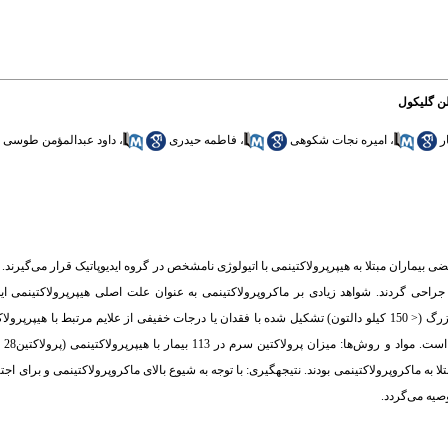
لن گلیکول
ر
،
امیره نجات شکوهی
،
فاطمه حیدری
،
داود عبدالمؤمن طوسی
 بیماران مبتلا به هیپرپرولاکتینمی با اتیولوژی نامشخص در گروه ایدیوپاتیک قرار می‌گیرند.
احی گردند. شواهد زیادی بر ماکروپرولاکتینمی به عنوان علت اصلی هیپرپرولاکتینمی ایدیو
ماکروپرولاکتینمی که در آن قسمت عمده‌ی پرولاکتین در گردش از کمپلکسهای پروتئینی بزرگ (< 150 کیلو دالتون) تشکیل شده با فقدان یا درجات خفیفی از علایم م
 وسیله پلی‌اتیلن گلیکول اندازه‌گیری شد. یافته‌ها: 23% این افراد مبتلا به ماکروپرولاکتینمی بودند. نتیجهگیری: با توجه به شیوع بالای ماکروپرولاکتینم
صیه می‌گردد.