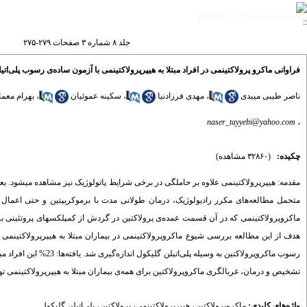
جلد ۸، شماره ۳ - ( ۱۰-۱۳۸۵ )
جلد ۸ شماره ۳ صفحات ۲۷۹-۲۷۵
فراوانی ماکرو پرولاکتینمی در افراد مبتلا به هیپرپرولاکتینمی با آزمون ساده‌ی رسوب پلی‌اتی
ناصر طیبی میبدی
،
مهدی فرزادنیا
،
سکینه عموئیان
،
بهرام معما
naser_tayyebi@yahoo.com
،
چکیده:
(۳۲۸۶۰ مشاهده)
مقدمه: هیپرپرولاکتینمی علاوه بر حاملگی در برخی شرایط پاتولوژیک نیز مشاهده میشود. بعضی
متحمل مطالعه‌های مکرر رادیولوژیک، درمان طولانی مدت با برموکریپتین و حتی اعمال جر
رسوب ماکروپرولاکتین به
تشخیص و درمان، غربالگری ماکروپرولاکتین برای همه‌ی بیماران مبتلا به هیپرپرولاکتینمی تو
واژه‌های کلیدی:
ماکروپرولاکتین
،
هیپرپرولاکتینمی
،
پرولاکتین
،
پلی‌اتیلن گلیکول