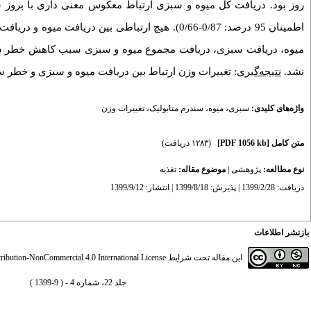
نشد.
نتیجه‌گیری
: تغییرات وزن ارتباط بین دریافت میوه و سبزی و خطر سن
واژه‌های کلیدی:
سبزی
،
میوه
،
سندرم متابولیک
،
تغییرات وزن
متن کامل
[PDF 1056 kb]
(۱۲۸۳ دریافت)
نوع مطالعه:
پژوهشی
|
موضوع مقاله:
تغذيه
دریافت: 1399/2/28 | پذیرش: 1399/8/18 | انتشار: 1399/9/12
بازنشر اطلاعات
این مقاله تحت شرایط
ibution-NonCommercial 4.0 International License
جلد 22، شماره 4 - ( 9-1399 )