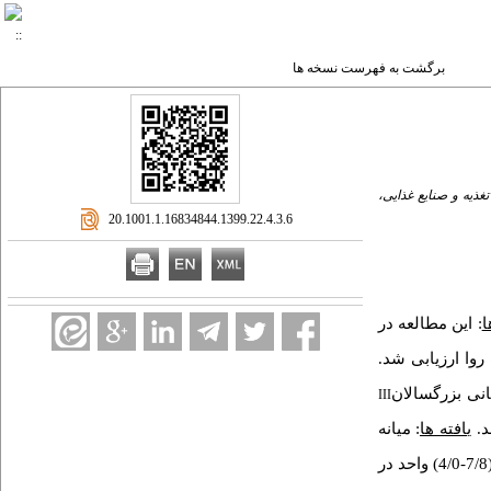
برگشت به فهرست نسخه ها
غذیه و صنایع غذایی،
‎ 20.1001.1.16834844.1399.22.4.3.6
ا
: این مطالعه در
مد خوراک روا ارزیابی شد.
انی بزرگسالان
III
.
یافته­ ها
: میانه
دریافت میوه 3/5 واحد در روز (دامنه میان چارکی: 5/5-2/0)، میانه دریافت سبزی‌جات 3/1 واحد در روز (5/9-1/9) و میانه دریافت میوه و سبزی 6/9 (7/8-4/0) واحد در