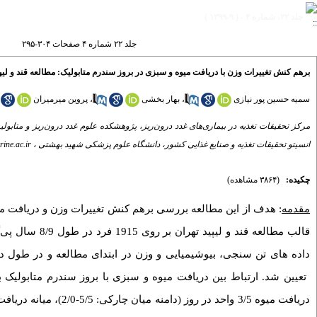
جلد ۲۲، شماره ۴ - ( ۹-۱۳۹۹ )
جلد ۲۲ شماره ۴ صفحات ۳۰۴-۲۹۵
برهم کنش تغییرات وزن با دریافت میوه و سبزی در بروز سندرم متابولیک: مطالعه قند و لیپی
سمیه حسین پور نیازی
،
بهار بخشی
،
پروین میرمیران
مرکز تحقیقات تغذیه در بیماری‌های غدد درون‌ریز، پژوهشکده علوم غدد درون‌ریز و متابول
انسیتو تحقیقات تغذیه و صنایع غذایی کشور، دانشگاه علوم پزشکی شهید بهشتی ،
ine.ac.ir
چکیده:
(۳۸۶۴ مشاهده)
مقدمه
: هدف از این مطالعه بررسی برهم کنش تغییرات وزن و دریافت میو
قالب مطالعه قن
داده­ های تن­ سنجی، بیوشیمیایی و وزن در ابتدای مطالعه و در طول دو
تعیین شد. ارتباط بین دریافت میوه و سبزی با بروز سندرم متابولی