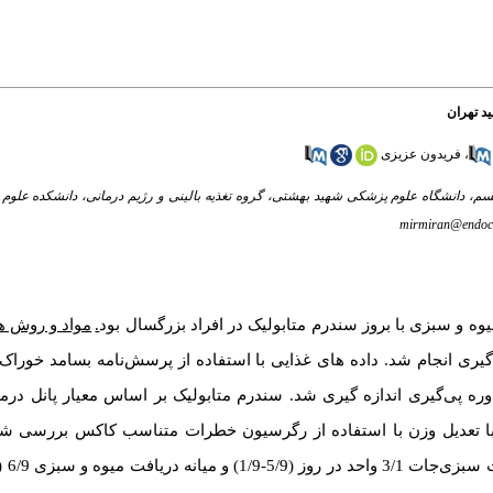
د تهران
،
فریدون عزیزی
یسم، دانشگاه علوم پزشکی شهید بهشتی، گروه تغذیه بالینی و رژیم درمانی، دانشکده علوم ت
mirmiran@endocr
ه و سبزی با بروز سندرم متابولیک در افراد بزرگسال بود
.
مواد و روش ­ه
د و لیپید تهران بر روی 1915 فرد در طول 8/9 سال پی‌گیری انجام شد. داده ­های غذایی با استفاده از پرسش‌نامه بسا
ره پی‌گیری اندازه ­گیری شد. سندرم متابولیک بر اساس معیار پانل درم
ک با تعدیل وزن با استفاده از رگرسیون خطرات متناسب کاکس بررسی شد