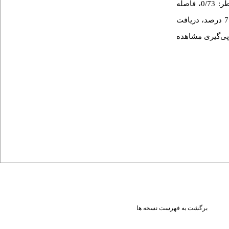
روز بود. دریافت کل میوه و سبزی ارتباط معکوس معنی­ داری با بروز سندرم متابولیک پس از تعدیل متغیرهای مخدوش­ کننده داشت (نسبت خطر: 0/73، فاصله
اطمینان 95 درصد: 0/87-0/66). هیچ ارتباطی بین دریافت میوه و دریافت سبزی با سندرم متابولیک مشاهده نشد. در افراد با تغییرات وزن کمتر از 7 درصد، دریافت
لیک شد. این ارتباط در افراد با وزن بیش از 7 درصد در طول پی‌گیری مشاهده
برگشت به فهرست نسخه ها