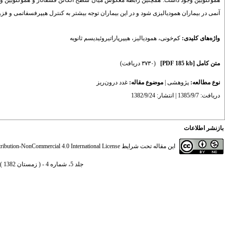
آنمی در بیماران همودیالیزی شود و در این بیماران توجه بیشتر به کنترل هیپرفسفاتمی و فز
واژه‌های کلیدی:
کم‌خونی
،
همودیالیز
،
هیپرپاراتیروئیدیسم ثانویه
متن کامل
[PDF 185 kb]
(۳۷۳۰ دریافت)
نوع مطالعه:
پژوهشی
|
موضوع مقاله:
غدد درون‌ریز
دریافت: 1385/9/7 | انتشار: 1382/9/24
بازنشر اطلاعات
این مقاله تحت شرایط
ibution-NonCommercial 4.0 International License
جلد 5، شماره 4 - ( زمستان 1382 )