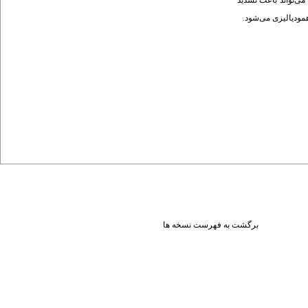
د). نتیجه‌گیری: هیپرپاراتیروئیدیسم ثانویه می‌تواند باعث تشدید
همودیالیزی می‌شود.
برگشت به فهرست نسخه ها