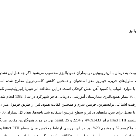
الیز
قاومت به درمان با اریتروپویتین در بیماران همودیالیزی محسوب می‌شود. اگر چه علل این تشد
 به سلول‌های چربی، فیبروز مغز استخوان و همچنین کاهش کلسی‌تریول مطرح شده‌ اس
 با موارد التهاب یا کمبود آهن نقش کوچکی است. در این مطالعه اثر هیپرپاراتیروئیدیسم ثانو
بیماران همودیالیزی بررسی شده است. مواد و روش‌ها: این مطال
م، فسفر، آلکالن فسفاتاز،پاراتورمونintact ، آهن سرم، TIBC، درصد ظرفیت اشباعی ترانسفرین، فریتین سرم و همچنین کفایت همودیالیز از طریق
1/66% بیش از 40 سال سن داشتند. میزان میانگین± انحراف معیار و مقادیر ماکزیمم و مینیمم Intact PTH برابر 433±4/439 و 234
ماکزیمم و مینیمم 