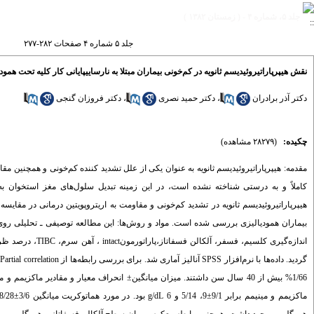
جلد ۵، شماره ۴ - ( زمستان ۱۳۸۲ )
جلد ۵ شماره ۴ صفحات ۲۸۲-۲۷۷
نقش هیپرپاراتیروئیدیسم ثانویه در کم‌خونی بیماران مبتلا به نارساییپایانی کار کلیه تحت همودی
دکتر آذر برادران
،
دکتر حمید نصری
،
دکتر فروزان گنجی
چکیده:
(۲۸۲۷۹ مشاهده)
مقدمه: هیپرپاراتیروئیدیسم ثانویه به عنوان یکی از علل تشدید کننده کم‌خونی و همچنین م
کاملاً و به درستی شناخته نشده است، در این زمینه تبدیل سلول‌های مغز استخوان
هیپرپاراتیروئیدیسم ثانویه در تشدید کم‌خونی و مقاومت به اریتروپویتین درمانی در مقایسه
اندازه‌گیری کلسی