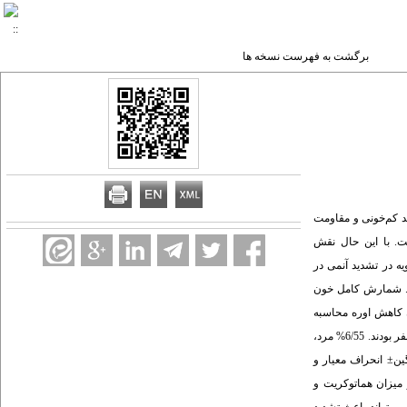
برگشت به فهرست نسخه ها
ید کم‌خونی و مقاومت
ت. با این حال نقش
یه در تشدید آنمی در
عه توصیفی ـ تحلیلی روی 36 بیمار همودیالیزی بیمارستان آموزشی ـ درمانی هاجر شهرکرد در سال 1382 انجام شد. شمارش کامل خون
 فرمول میزان کاهش اوره محاسبه
گردید. داده‌ها با نرم‌افزار SPSS آنالیز آماری شد. برای بررسی رابطه‌ها از Partial correlation با تعدیل برای سن، ماه‌های دیالیز و سطح فریتین استفاده شد. یافته‌ها: تعداد کل بیماران 36 نفر بودند. 6/55% مرد،
2 و 25 pg/mL بود. در مورد هموگلوبین مقادیر میانگین± انحراف معیار و
برابر 9/1±9، 5/14 و 6 g/dL بود. در مورد هماتوکریت میانگین 3/6±8/28، ماکزیمم 52 و مینیمم 20% بود. در این بررسی ارتباط معکوس میان سطح Intact PTH و میزان هماتوکریت و