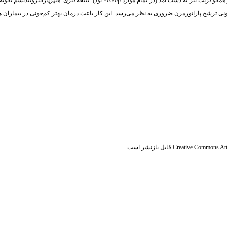
هموگلوبین وجود داشت. همچنین رابطه معکوس میان سطح آلکالن فسفاتاز و هموگلوبین و هماتوکریت نیز به دست آمد (در تمام موارد 05/0p< بو
ونی ترشح پاراتورمرن ضروری به نظر می‌رسد. این کار باعث درمان بهتر کم‌خونی در بیماران 
Creative Commons Attr
قابل بازنشر است.